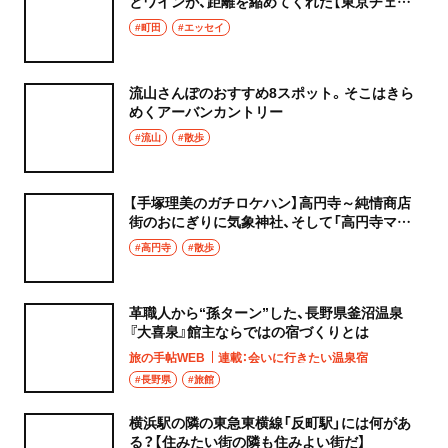
とワインが、距離を縮めてくれた【東京チェン
飯diary】
#町田
#エッセイ
流山さんぽのおすすめ8スポット。そこはきら
めくアーバンカントリー
#流山
#散歩
【手塚理美のガチロケハン】高円寺～純情商店
街のおにぎりに気象神社、そして「高円寺マシ
タ」へ！
#高円寺
#散歩
革職人から“孫ターン”した、長野県釜沼温泉
『大喜泉』館主ならではの宿づくりとは
旅の手帖WEB
連載：会いに行きたい温泉宿
#長野県
#旅館
横浜駅の隣の東急東横線「反町駅」には何があ
る？【住みたい街の隣も住みよい街だ】