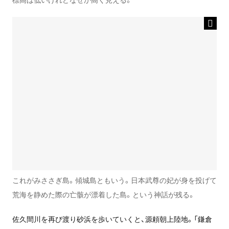
これがみささぎ島。傾城島ともいう。日本武尊の妃が身を投げて
荒海を静めた際の亡骸が漂着した島。という神話が残る。
佐久間川を再び渡り砂浜を歩いていくと、源頼朝上陸地。「鎌倉