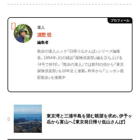
達人
清野 明
編集者
散歩の達人ムック『日帰り山さんぽ』シリーズ編集
長。1994年、幻の雑誌「探険倶楽部」編を立ち上げる
（4号で休刊）。『散歩の達人』では創刊の頃から「東京
探険倶楽部」を10年近く連載。昨年から「ニッポン面
影散歩」を連載中
東京湾と三浦半島を望む眺望を求め、伊予ヶ
岳から富山へ【東京発日帰り低山さんぽ】