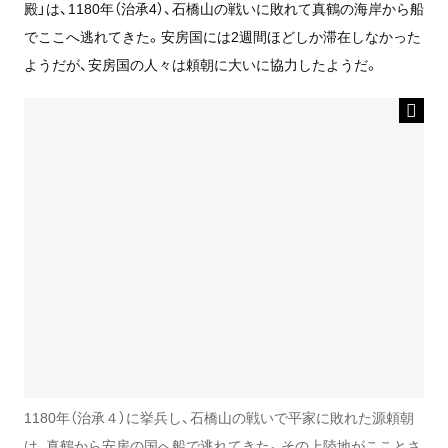
殿」は、1180年（治承4）、石橋山の戦いに敗れて真鶴の海岸から船
でここへ逃れてきた。安房国には2週間ほどしか滞在しなかった
ようだが、安房国の人々は頼朝に大いに協力したようだ。
1180年（治承４）に挙兵し、石橋山の戦いで平家に敗れた源頼朝
は、真鶴から安房の国へ船で逃れてきた。その上陸地がこことさ