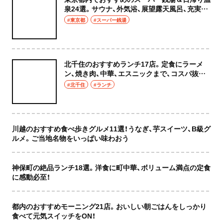
泉24選。サウナ、外気浴、展望露天風呂、充実の
癒やし空間へ
#東京都
#スーパー銭湯
北千住のおすすめランチ17店。定食にラーメ
ン、焼き肉、中華、エスニックまで、コスパ抜群
な店もおしゃれな店も網羅してご紹介！
#北千住
#ランチ
川越のおすすめ食べ歩きグルメ11選！うなぎ、芋スイーツ、B級グ
ルメ。ご当地名物をいっぱい味わおう
神保町の絶品ランチ18選。洋食に町中華、ボリューム満点の定食
に感動必至！
都内のおすすめモーニング21店。おいしい朝ごはんをしっかり
食べて元気スイッチをON！