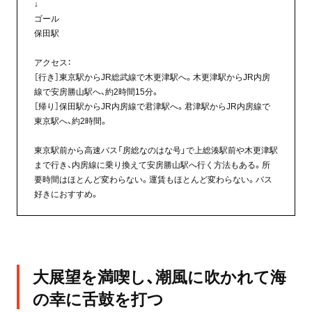
↓
ゴール
保田駅
アクセス：
［行き］東京駅からJR総武線で木更津駅へ。木更津駅からJR内房
線で安房勝山駅へ、約2時間15分。
［帰り］保田駅からJR内房線で君津駅へ。君津駅からJR内房線で
東京駅へ、約2時間。
東京駅前から高速バス「房総なのはな号」で上総湊駅前や木更津駅
まで行き、内房線に乗り換えて安房勝山駅へ行く方法もある。所
要時間はほとんど変わらない。運賃もほとんど変わらない。バス
好きにおすすめ。
大展望を満喫し、潮風に吹かれて海
の幸に舌鼓を打つ