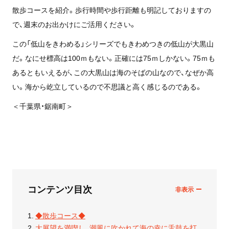
散歩コースを紹介。歩行時間や歩行距離も明記しておりますの
で、週末のお出かけにご活用ください。
この「低山をきわめる」シリーズでもきわめつきの低山が大黒山
だ。なにせ標高は100ｍもない。正確には75ｍしかない。75ｍも
あるともいえるが、この大黒山は海のそばの山なので、なぜか高
い。海から屹立しているので不思議と高く感じるのである。
＜千葉県・鋸南町＞
コンテンツ目次
◆散歩コース◆
大展望を満喫し、潮風に吹かれて海の幸に舌鼓を打