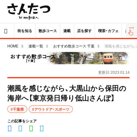
街を知る
散歩コース
連載
店を探す
喫茶・カフェ
居酒屋
HOME
連載一覧
おすすめ散歩コース 千葉
潮風を感じながら、
更新日：2023.01.14
潮風を感じながら、大黒山から保田の
海岸へ【東京発日帰り低山さんぽ】
#千葉県
#アウトドア・スポーツ
この記事をシェア