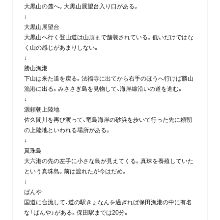
大黒山の麓へ。大黒山展望台入り口がある。
↓
大黒山展望台
大黒山へ行く登山道は山頂まで舗装されている。低いだけではな
く山の感じがあまりしない。
↓
勝山漁港
下山は来た道を戻る。法福寺に出てから右手のほうへ行けば勝山
漁港に出る。みささぎ島を見物して、海岸線沿いの道を進む。
↓
源頼朝上陸地
佐久間川を再び渡って、竜島海岸の砂浜を歩いて行った先に頼朝
の上陸地といわれる場所がある。
↓
真珠島
大六港の先の左手に小さな島が見えてくる。真珠を養殖していた
という真珠島。前は渡れたが今はだめ。
↓
ばんや
国道に合流して、道の駅きょなんを過ぎれば保田漁港の中に有名
な「ばんや」がある。保田駅までは20分。