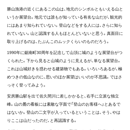
勝山漁港の近くにあるこの山は、地元のシンボルともいえる山と
いうか展望台。地元では誰もが知っている有名な山だが、観光的
にはあまり知られていない。登山などをする人には、さらに知ら
れていない。山と認識する人もほとんどいないと思う。真面目に
取り上げるのは、たぶんこのムックくらいのものだろう。
1990年に鋸南町30周年を記念して山頂に城のような展望台がつ
くられた。下から見ると山城のように見えるが、単なる展望台。
これは山城好きを惑わせる建築物でもある。いろいろあるが、極
めつきの低山なのに、思いのほか展望はいいのが不思議。ではさ
っそく登ってみよう。
安房勝山駅を出て佐久間川に差しかかると、右手に立派な独立
峰。山の麓の看板には素敵な字面で「登山のお客様へ」とあるで
はないか。登山の二文字が入っているということは、そう、やは
りここは山だったのだ、と再認識する。