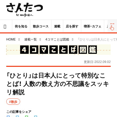
街を知る
散歩コース
連載
店を探す
喫茶・カフェ
居酒屋
HOME
連載一覧
4コマことば図鑑
「ひとり」は日本人にとって
更新日：2022.09.02
「ひとり」は日本人にとって特別なこ
とば！ 人数の数え方の不思議をスッキ
リ解説
#散歩
この記事をシェア