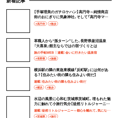
新着記事
【手塚理美のガチロケハン】高円寺～純情商店
街のおにぎりに気象神社、そして「高円寺マシ
タ」へ！
#高円寺
#散歩
革職人から“孫ターン”した、長野県釜沼温泉
『大喜泉』館主ならではの宿づくりとは
旅の手帖WEB
連載：会いに行きたい温泉宿
#長野県
#旅館
横浜駅の隣の東急東横線「反町駅」には何があ
る？【住みたい街の隣も住みよい街だ】
連載：住みたい街の隣も住みよい街だ
#横浜
#散歩
水辺の風景に心和む茨城県茨城町。埋もれた魅
力に触れて小旅行気分【徒然リトルジャーニ
ー】
連載：徒然リトルジャーニー～都心を離れて、気になる土地へ
#茨城県
#旅行