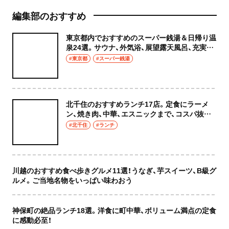
編集部のおすすめ
東京都内でおすすめのスーパー銭湯＆日帰り温
泉24選。サウナ、外気浴、展望露天風呂、充実の
癒やし空間へ
#東京都
#スーパー銭湯
北千住のおすすめランチ17店。定食にラーメ
ン、焼き肉、中華、エスニックまで、コスパ抜群
な店もおしゃれな店も網羅してご紹介！
#北千住
#ランチ
川越のおすすめ食べ歩きグルメ11選！うなぎ、芋スイーツ、B級グ
ルメ。ご当地名物をいっぱい味わおう
神保町の絶品ランチ18選。洋食に町中華、ボリューム満点の定食
に感動必至！