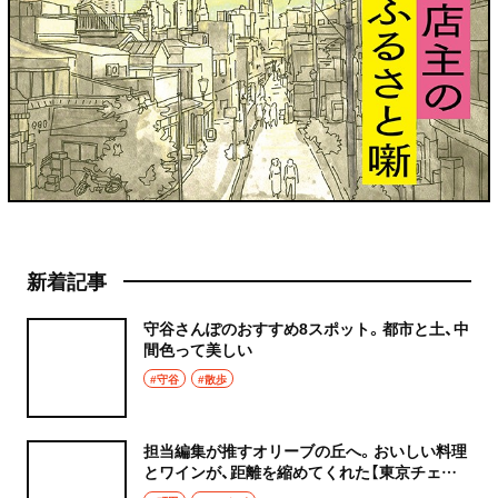
新着記事
守谷さんぽのおすすめ8スポット。都市と土、中
間色って美しい
#守谷
#散歩
担当編集が推すオリーブの丘へ。おいしい料理
とワインが、距離を縮めてくれた【東京チェン
飯diary】