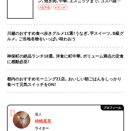
ン、焼き肉、中華、エスニックまで、コスパ抜群
な店もおしゃれな店も網羅してご紹介！
#北千住
#ランチ
川越のおすすめ食べ歩きグルメ11選！うなぎ、芋スイーツ、B級グ
ルメ。ご当地名物をいっぱい味わおう
神保町の絶品ランチ18選。洋食に町中華、ボリューム満点の定食
に感動必至！
都内のおすすめモーニング21店。おいしい朝ごはんをしっかり
食べて元気スイッチをON！
達人
柿崎真英
ライター