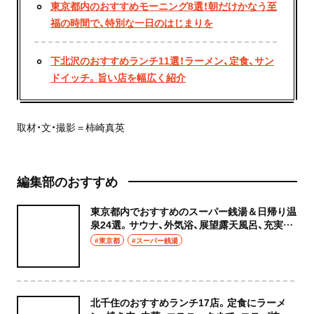
東京都内のおすすめモーニング8選！朝だけかなう至
福の時間で、特別な一日のはじまりを
下北沢のおすすめランチ11選！ラーメン、定食、サン
ドイッチ。旨い店を幅広く紹介
取材・文・撮影＝柿崎真英
編集部のおすすめ
東京都内でおすすめのスーパー銭湯＆日帰り温
泉24選。サウナ、外気浴、展望露天風呂、充実の
癒やし空間へ
#東京都
#スーパー銭湯
北千住のおすすめランチ17店。定食にラーメ