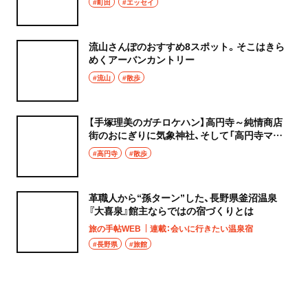
#町田
#エッセイ
流山さんぽのおすすめ8スポット。そこはきら
めくアーバンカントリー
#流山
#散歩
【手塚理美のガチロケハン】高円寺～純情商店
街のおにぎりに気象神社、そして「高円寺マシ
タ」へ！
#高円寺
#散歩
革職人から“孫ターン”した、長野県釜沼温泉
『大喜泉』館主ならではの宿づくりとは
旅の手帖WEB
連載：会いに行きたい温泉宿
#長野県
#旅館