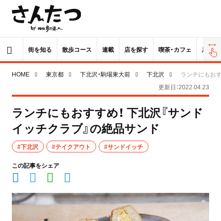
街を知る
散歩コース
連載
店を探す
喫茶・カフェ
居酒屋
HOME
東京都
下北沢・駒場東大前
下北沢
ランチにもおす
更新日：2022.04.23
ランチにもおすすめ！ 下北沢『サンド
イッチクラブ』の絶品サンド
#下北沢
#テイクアウト
#サンドイッチ
この記事をシェア