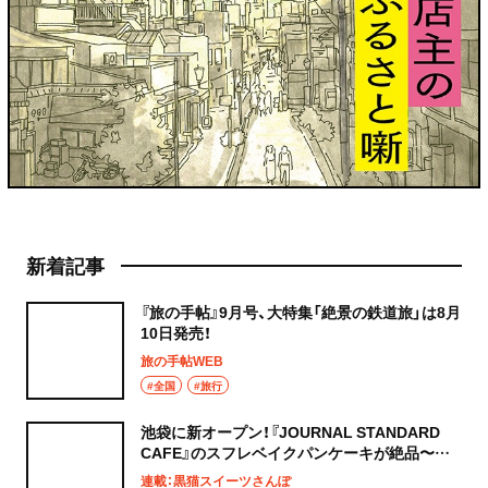
新着記事
『旅の手帖』9月号、大特集「絶景の鉄道旅」は8月
10日発売！
旅の手帖WEB
#全国
#旅行
池袋に新オープン！『JOURNAL STANDARD
CAFE』のスフレベイクパンケーキが絶品〜黒
猫スイーツ散歩 池袋編5〜
連載：黒猫スイーツさんぽ