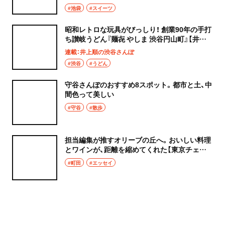
#池袋
#スイーツ
昭和レトロな玩具がびっしり！ 創業90年の手打
ち讃岐うどん『麺㐂 やしま 渋谷円山町』【井上
順の渋谷さんぽ】
連載：井上順の渋谷さんぽ
#渋谷
#うどん
守谷さんぽのおすすめ8スポット。都市と土、中
間色って美しい
#守谷
#散歩
担当編集が推すオリーブの丘へ。おいしい料理
とワインが、距離を縮めてくれた【東京チェン
飯diary】
#町田
#エッセイ