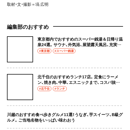
取材・文・撮影＝塙 広明
編集部のおすすめ
東京都内でおすすめのスーパー銭湯＆日帰り温
泉24選。サウナ、外気浴、展望露天風呂、充実の
癒やし空間へ
#東京都
#スーパー銭湯
北千住のおすすめランチ17店。定食にラーメ
ン、焼き肉、中華、エスニックまで、コスパ抜群
な店もおしゃれな店も網羅してご紹介！
#北千住
#ランチ
川越のおすすめ食べ歩きグルメ11選！うなぎ、芋スイーツ、B級グ
ルメ。ご当地名物をいっぱい味わおう