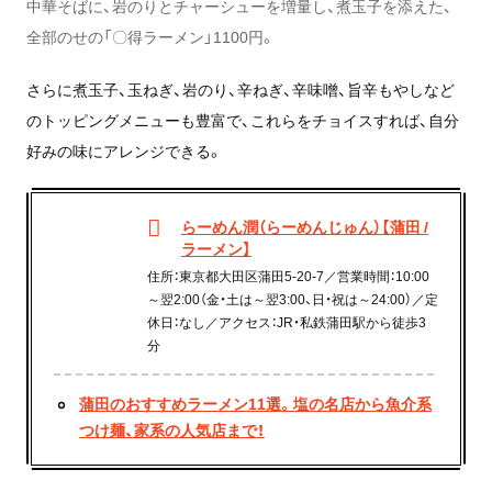
中華そばに、岩のりとチャーシューを増量し、煮玉子を添えた、
全部のせの「〇得ラーメン」1100円。
さらに煮玉子、玉ねぎ、岩のり、辛ねぎ、辛味噌、旨辛もやしなど
のトッピングメニューも豊富で、これらをチョイスすれば、自分
好みの味にアレンジできる。
らーめん潤（らーめんじゅん）【蒲田 /
ラーメン】
住所：東京都大田区蒲田5-20-7／営業時間：10:00
～翌2:00（金・土は～翌3:00、日・祝は～24:00）／定
休日：なし／アクセス：JR・私鉄蒲田駅から徒歩3
分
蒲田のおすすめラーメン11選。塩の名店から魚介系
つけ麺、家系の人気店まで！