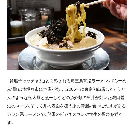
「背脂チャッチャ系」とも称される燕三条背脂ラーメン。『らーめ
ん潤』は本場燕市に本店があり、2005年に東京初出店した。うど
んのような極太麺と煮干しなどの魚介類の出汁が効いた濃口醤
油のスープ、そして丼の表面を覆う豚の背脂。食べごたえがある
ガツン系ラーメンで、蒲田のビジネスマンや学生の胃袋を満た
す。