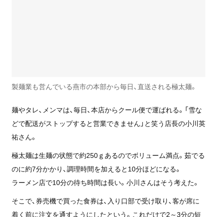
製麺業も営んでいる燕市の本部から毎日、直送される極太麺。
麺やタレ、メンマは、毎日、本店からクール便で運ばれる。「雪な
どで配送がストップすると営業できません」と笑う店長の小川英
祐さん。
極太麺は生麺の状態で約250ｇあるのでボリューム満点。茹でる
のに約7分かかり、調理時間を加えると10分ほどになる。
ラーメン店で10分の待ち時間は長い。小川さんはそう考えた。
そこで、券売機で買った食券は、入り口部で受け取り、客が席に
着く前に注文を通すようにしたという。これだけで2～3分の短