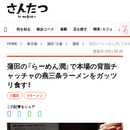
街を知る
散歩コース
連載
店を探す
喫茶・カフェ
居酒屋
HOME
東京都
蒲田・大森
蒲田
蒲田の『らーめん潤』で本
更新日：2021.06.06
蒲田の『らーめん潤』で本場の背脂チ
ャッチャの燕三条ラーメンをガッツ
リ食す！
#蒲田
#ラーメン
この記事をシェア