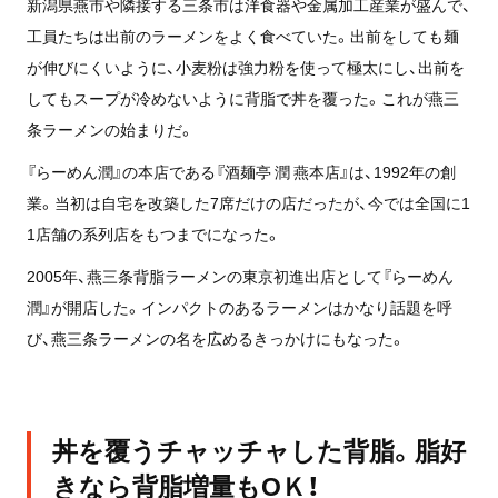
新潟県燕市や隣接する三条市は洋食器や金属加工産業が盛んで、
工員たちは出前のラーメンをよく食べていた。出前をしても麺
が伸びにくいように、小麦粉は強力粉を使って極太にし、出前を
してもスープが冷めないように背脂で丼を覆った。これが燕三
条ラーメンの始まりだ。
『らーめん潤』の本店である『酒麺亭 潤 燕本店』は、1992年の創
業。当初は自宅を改築した7席だけの店だったが、今では全国に1
1店舗の系列店をもつまでになった。
2005年、燕三条背脂ラーメンの東京初進出店として『らーめん
潤』が開店した。インパクトのあるラーメンはかなり話題を呼
び、燕三条ラーメンの名を広めるきっかけにもなった。
丼を覆うチャッチャした背脂。脂好
きなら背脂増量もОＫ！