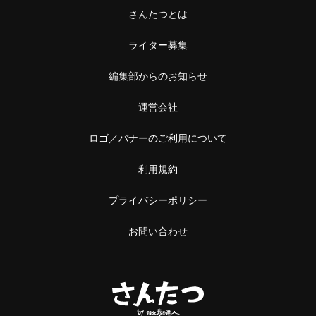
中野
本屋
さんたつとは
阿佐ケ谷
ライター募集
雑貨
浅草橋・蔵前
編集部からのお知らせ
施設
浅草橋
運営会社
温泉・銭湯・サウナ
蔵前
ロゴ／バナーのご利用について
サウナ
恵比寿・中目黒
利用規約
スーパー銭湯
恵比寿
プライバシーポリシー
銭湯
中目黒
お問い合わせ
温泉
立石・堀切
神社・寺
立石
神社