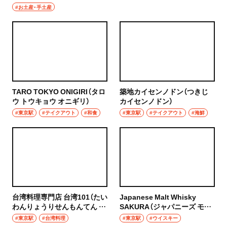
#お土産・手土産
ハンバーグ
椎名町
イタリアン
東長崎
ピザ
要町
フレンチ
TARO TOKYO ONIGIRI（タロ
築地カイセンノドン（つきじ
千川
ウ トウキョウ オニギリ）
カイセンノドン）
スペイン料理
#東京駅
#テイクアウト
#和食
#東京駅
#テイクアウト
#海鮮
保谷・東久留米・清瀬・秋津
パエリヤ
経堂・千歳船橋・祖師ヶ谷大蔵・成城学園前
レストラン
経堂
ナポリタン
千歳船橋
アジア・エスニック
台湾料理専門店 台湾101（たい
Japanese Malt Whisky
わんりょうりせんもんてん た
SAKURA（ジャパニーズ モル
祖師ヶ谷大蔵
いわんいちまるいち）
トウイスキー サクラ）
中華
#東京駅
#台湾料理
#東京駅
#ウイスキー