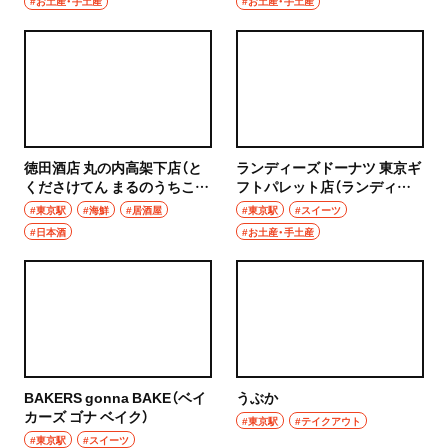
#お土産・手土産
#お土産・手土産
焼き鳥
市川
天ぷら
本八幡
おでん
柏・松戸・流山
もつ焼き
徳田酒店 丸の内高架下店（と
ランディーズドーナツ 東京ギ
流山
くださけてん まるのうちこう
フトパレット店（ランディー
うなぎ
かしたてん）
ズドーナツ とうきょうギフト
#東京駅
#海鮮
#居酒屋
#東京駅
#スイーツ
我孫子
パレットてん）
#日本酒
#お土産・手土産
食堂
柏
洋食・西洋料理
松戸
パスタ
成田・佐倉・佐原・富里
洋食
BAKERS gonna BAKE（ベイ
うぶか
東京都
カーズ ゴナ ベイク）
オムライス
#東京駅
#テイクアウト
#東京駅
#スイーツ
椎名町・東長崎・要町・千川