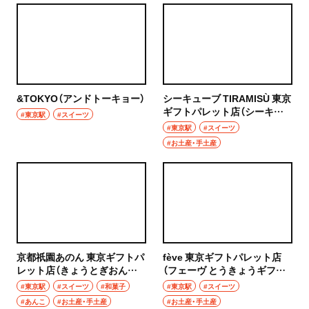
浦和
居酒屋・バー
大宮
居酒屋
所沢・狭山・入間・飯能
バー
&TOKYO（アンドトーキョー）
シーキューブ TIRAMISÙ 東京
飯能
ギフトパレット店（シーキュ
日本酒
#東京駅
#スイーツ
ーブ ティラミス とうきょうギ
#東京駅
#スイーツ
所沢
フトパレットてん）
#お土産・手土産
焼酎
入間
立ち飲み
狭山
せんべろ
川越・朝霞・ふじみ野・志木
ビール
京都祇園あのん 東京ギフトパ
fève 東京ギフトパレット店
川越
レット店（きょうとぎおんあ
（フェーヴ とうきょうギフト
ワイン
のん とうきょうギフトパレッ
パレットてん）
#東京駅
#スイーツ
#和菓子
#東京駅
#スイーツ
秩父・長瀞・三峰口
トてん）
#あんこ
#お土産・手土産
#お土産・手土産
地酒