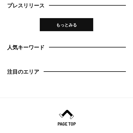
プレスリリース
日本橋
トースト
人形町
もっとみる
スイーツ・甘味
神田・神保町・秋葉原
スイーツ
人気キーワード
神田
ケーキ
神保町
パフェ
注目のエリア
秋葉原
パンケーキ
御茶ノ水
プリン
水道橋
ホットケーキ
上野・浅草
フルーツサンド
PAGE TOP
上野