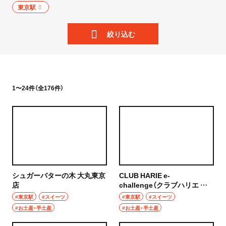
ニュース
東京駅
岩手県
散歩
絞り込む
宮城県
街歩き
秋田県
散歩コース
山形県
1〜24件（全176件）
喫茶・カフェ
福島県
カフェ
茨城県
喫茶店
つくば
コーヒー
シュガーバターの木 大丸東京
CLUB HARIE e-
守谷
店
challenge（クラブハリエ イ
ラーメン・つけ麺
ーチャレンジ）
#東京駅
#スイーツ
#東京駅
#スイーツ
取手
#お土産・手土産
#お土産・手土産
ラーメン
栃木県