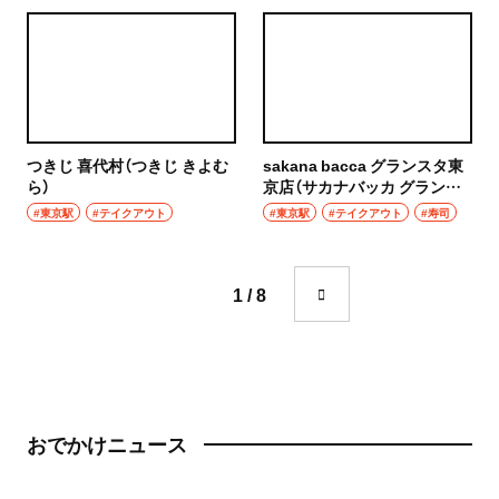
成城学園前
町中華
東京駅・丸の内・八重洲
台湾料理
東京駅
タイ料理
八重洲
つきじ 喜代村（つきじ きよむ
sakana bacca グランスタ東
焼肉
ら）
京店（サカナバッカ グランス
タとうきょうてん）
#東京駅
#テイクアウト
#東京駅
#テイクアウト
#寿司
銀座
餃子
有楽町・新橋・日比谷・汐留
そば・うどん
1 / 8
日比谷
そば
有楽町
うどん
新橋
おでかけニュース
パン
日本橋・人形町
サンドイッチ