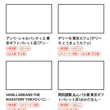
秩父
ウイスキー
上尾・久喜・熊谷
ホッピー
千葉県
サワー
アンリ・シャルパンティエ 東
デリーモ 東京カフェ（デリー
野田
京ギフトパレット店（アンリ
モ とうきょうカフェ）
カクテル
シャルパンティエ とうきょう
#東京駅
#ケーキ
#東京駅
#カフェ
千葉・船橋・津田沼
ギフトパレットてん）
#お土産・手土産
#スイーツ・甘味
#お土産・手土産
和食・郷土料理
千葉
定食
船橋
寿司
津田沼
とんかつ
VANILLABEANS THE
岡田謹製 あんバタ屋 東京ギフ
習志野
ROASTERY TOKYO（バニラ
トパレット店（おかだきんせ
和食
ビーンズ ザ ロースタリー ト
い あんバタや とうきょうギフ
#東京駅
#スイーツ・甘味
#東京駅
#あんこ
市川・本八幡
ーキョー）
トパレットてん）