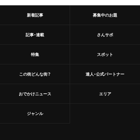
甘味
浅草
新着記事
募集中のお題
和菓子
御徒町
あんこ
記事・連載
さんサポ
鶯谷
かき氷
赤羽・十条・王子
特集
スポット
お茶
赤羽
台湾茶
この街どんな街？
達人・公式パートナー
王子
ショップ
おでかけニュース
エリア
十条
スーパー
中野・高円寺・阿佐ケ谷
ジャンル
古着
高円寺
お土産・手土産