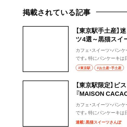
掲載されている記事
【東京駅手土産】
ツ4選～黒猫スイ
カフェ・スイーツ・パンケ
です。特にパンケーキは
な街を散歩している時に
#東京駅
#お土産・手土産
入できる手土産をまとめま
食している黒猫のおすす
【東京駅限定】ピ
『MAISON C
カフェ・スイーツ・パンケ
です。特にパンケーキは
な街を散歩している時に
連載：黒猫スイーツさんぽ