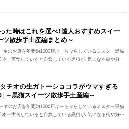
迷った時はこれを選べ！達人おすすめスイー
ーツ散歩手土産編まとめ～
ーキのお店を年間約1000店ぶーらぶらしているミスター黒猫
日本一実食していると自負している黒猫が、気になる街や好き
発見した手土産スイーツをご紹介します。今回は、東京駅で購
した。東京駅の手土産スイーツを約70店舗、200種類以上実
めです。
スタチオの生ガトーショコラがウマすぎる
ACAO』～黒猫スイーツ散歩手土産編～
ーキのお店を年間約1000店ぶーらぶらしているミスター黒猫
日本一実食していると自負している黒猫が、気になる街や好き
発見した手土産スイーツをご紹介します。今回は、東京駅で購