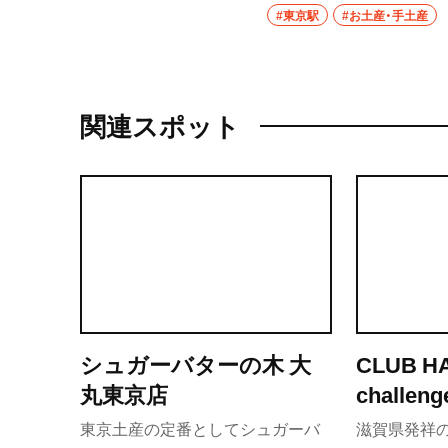
入できる手土産の第67弾
#東京駅
#お土産・手土産
している黒猫のおすすめ
関連スポット
シュガーバターの木 大
CLUB HA
丸東京店
chall
イーチャ
東京土産の定番としてシュガーバ
滋賀県発祥