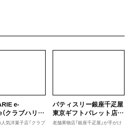
です。東京駅の手土産スイーツを約70店舗、200種類以上実食
です。
RIE e-
パティスリー銀座千疋屋
enge（クラブハリエ
東京ギフトパレット店
レンジ）
（パティスリーぎんざせ
の人気洋菓子店『クラブ
老舗果物店「銀座千疋屋」が手がけ