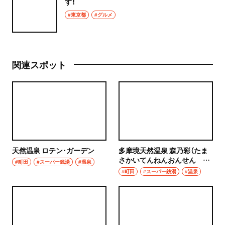
す！
#東京都
#グルメ
関連スポット
天然温泉 ロテン･ガーデン
多摩境天然温泉 森乃彩（たま
さかいてんねんおんせん も
#町田
#スーパー銭湯
#温泉
りのいろどり）
#町田
#スーパー銭湯
#温泉