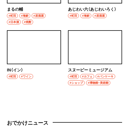
まるの輔
あじわい六（あじわいろく）
#町田
#海鮮
#居酒屋
#町田
#海鮮
#居酒屋
#日本酒
#焼酎
IN（イン）
スヌーピーミュージアム
#町田
#ワイン
#町田
#カフェ
#パンケーキ
#ショップ
#博物館・美術館
おでかけニュース