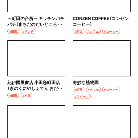
～町田の台所～ キッチンパチ
CONZEN COFFEE（コンゼン
パチ（まちだのだいどころ き
コーヒー）
っちんぱちぱち）
#町田
#ランチ
#町田
#カフェ
#コーヒー
紀伊國屋書店 小田急町田店
奇妙な植物園
（きのくにやしょてん おだき
#町田
#カフェ
#コーヒー
ゅうまちだてん）
#町田
#本屋
#スイーツ