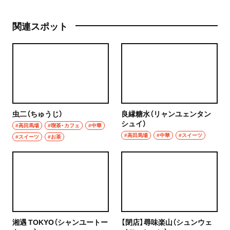
関連スポット
虫二（ちゅうじ）
良縁糖水（リャンユェンタン
シュイ）
#高田馬場
#喫茶・カフェ
#中華
#高田馬場
#中華
#スイーツ
#スイーツ
#お茶
湘遇 TOKYO（シャンユートー
【閉店】尋味楽山（シュンウェ