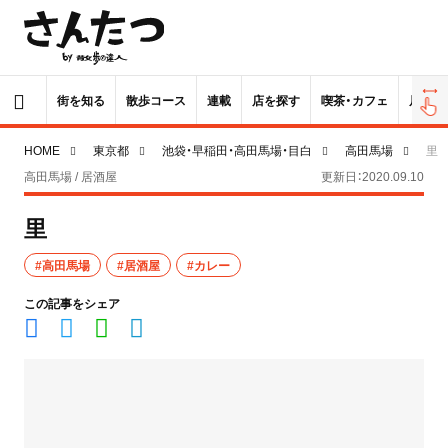
街を知る
散歩コース
連載
店を探す
喫茶・カフェ
居酒屋
HOME
東京都
池袋・早稲田・高田馬場・目白
高田馬場
里
高田馬場 / 居酒屋
更新日：2020.09.10
里
#高田馬場
#居酒屋
#カレー
この記事をシェア