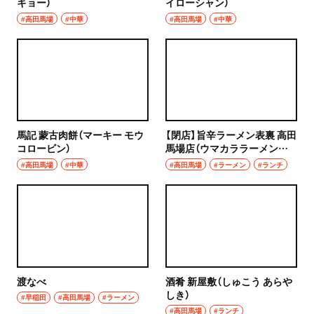
キョー）
イローシャン）
#高田馬場
#中華
#高田馬場
#中華
馬記 蒙古肉餅（マーキー モウ
【閉店】旨辛ラーメン表裏 高田
コロービン）
馬場店（ウマカララーメンヒ
ョウリ）
#高田馬場
#中華
#高田馬場
#ラーメン
#ランチ
渡なべ
酒肴 新屋敷（しゅこう あらや
しき）
#早稲田
#高田馬場
#ラーメン
#高田馬場
#ランチ