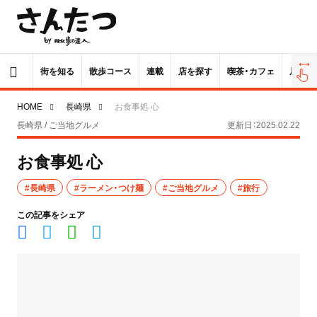
街を知る
散歩コース
連載
店を探す
喫茶・カフェ
居酒屋
HOME
長崎県
お食事処 心
長崎県 / ご当地グルメ
更新日：2025.02.22
お食事処 心
#長崎県
#ラーメン・つけ麺
#ご当地グルメ
#旅行
この記事をシェア