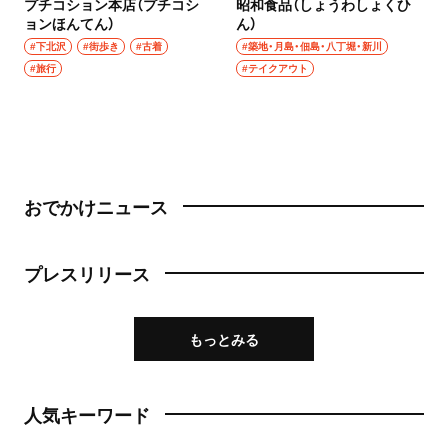
プチコション本店（プチコシ
昭和食品（しょうわしょくひ
ョンほんてん）
ん）
#下北沢
#街歩き
#古着
#築地・月島・佃島・八丁堀・新川
#旅行
#テイクアウト
おでかけニュース
プレスリリース
もっとみる
人気キーワード