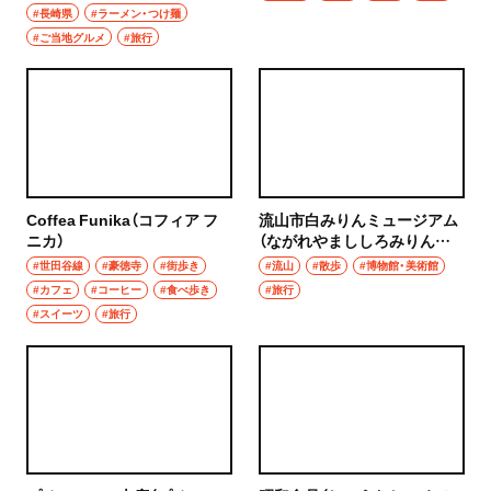
んろう ちゅうかがいしんか
#長崎県
#ラーメン・つけ麺
ん）
#ご当地グルメ
#旅行
Coffea Funika（コフィア フ
流山市白みりんミュージアム
ニカ）
（ながれやまししろみりんミ
ュージアム）
#世田谷線
#豪徳寺
#街歩き
#流山
#散歩
#博物館・美術館
#カフェ
#コーヒー
#食べ歩き
#旅行
#スイーツ
#旅行