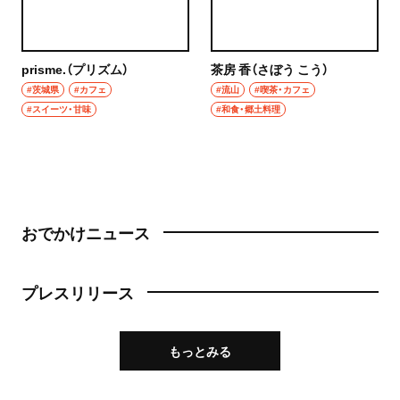
prisme.（プリズム）
茶房 香（さぼう こう）
#茨城県
#カフェ
#流山
#喫茶・カフェ
#スイーツ・甘味
#和食・郷土料理
おでかけニュース
プレスリリース
もっとみる