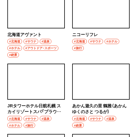
北海道アヴァント
ニコーリフレ
#北海道
#サウナ
#温泉
#北海道
#サウナ
#ホテル
#ホテル
#アウトドア・スポーツ
#旅行
#絶景
JRタワーホテル日航札幌 ス
あかん遊久の里 鶴雅（あかん
カイリゾートスパ「プラウブ
ゆくのさと つるが）
ラン」
#北海道
#サウナ
#温泉
#北海道
#サウナ
#温泉
#ホテル
#旅行
#絶景