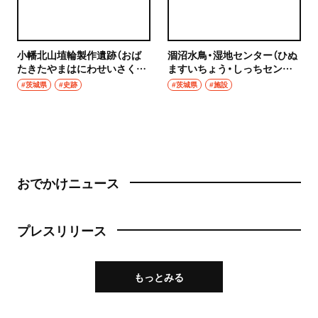
小幡北山埴輪製作遺跡（おば
涸沼水鳥・湿地センター（ひぬ
たきたやまはにわせいさくい
ますいちょう・しっちセンタ
せき）
ー）
#茨城県
#史跡
#茨城県
#施設
おでかけニュース
プレスリリース
もっとみる