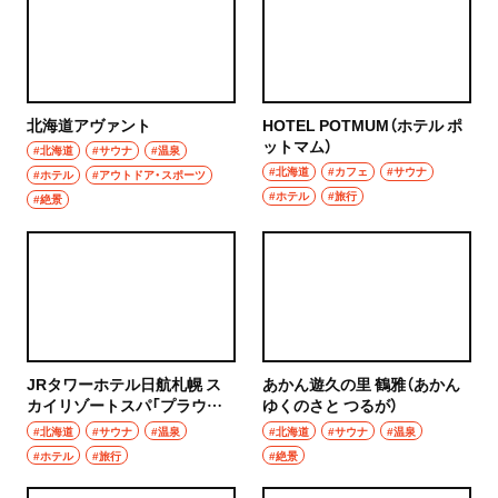
北海道アヴァント
HOTEL POTMUM（ホテル ポ
ットマム）
#北海道
#サウナ
#温泉
#北海道
#カフェ
#サウナ
#ホテル
#アウトドア・スポーツ
#ホテル
#旅行
#絶景
JRタワーホテル日航札幌 ス
あかん遊久の里 鶴雅（あかん
カイリゾートスパ「プラウブ
ゆくのさと つるが）
ラン」
#北海道
#サウナ
#温泉
#北海道
#サウナ
#温泉
#ホテル
#旅行
#絶景