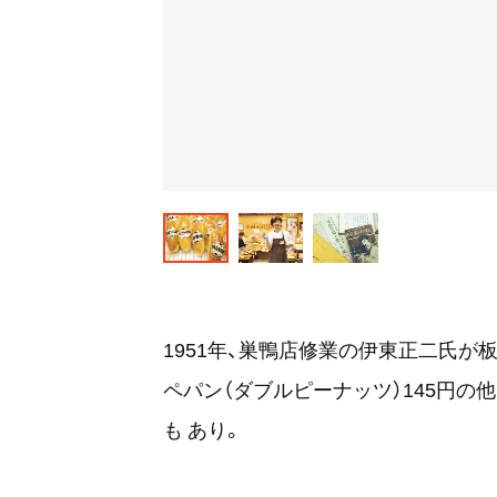
1951年、巣鴨店修業の伊東正二氏が
ペパン（ダブルピーナッツ）145円の
も あり。