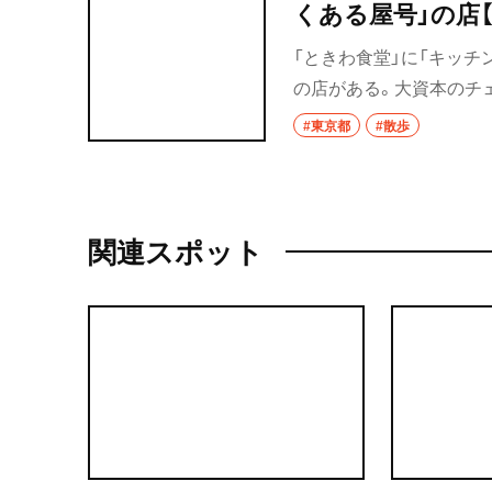
くある屋号」の店
「ときわ食堂」に「キッチ
の店がある。大資本のチ
良、工夫を凝らすところ。
#東京都
#散歩
ど、江戸期発祥のそば屋
関連スポット