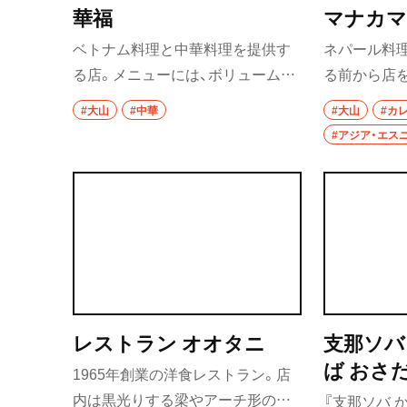
華福
マナカ
ベトナム料理と中華料理を提供す
ネパール料
る店。メニューには、ボリュームた
る前から店
っぷりの中華料理や、野菜と米粉を
の香りが食
#大山
#中華
#大山
#カ
たっぷり使ったヘルシーなベトナ
食ダルバー
#アジア・エス
ム料理がズラリ。奥さまと開発し
ど、ネパー
たオリジナルメニューも絶品だ。
フードを召
日替わりカ
レストラン オオタニ
支那ソバ
ば おさだ
1965年創業の洋食レストラン。店
内は黒光りする梁やアーチ形の窓
『支那ソバ 