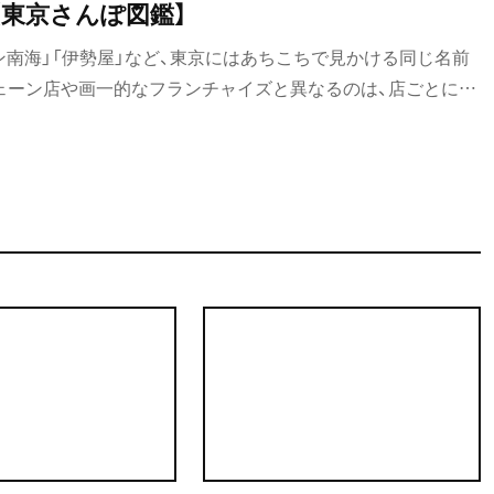
【東京さんぽ図鑑】
ン南海」「伊勢屋」など、東京にはあちこちで見かける同じ名前
ェーン店や画一的なフランチャイズと異なるのは、店ごとに改
一見、趣やメニューが似てても別もので、 「砂場」「長寿庵」な
のように、多くはのれん分けなのだ。