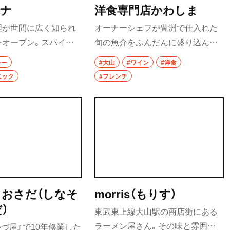
マナ
洋食専門店かわしま
理が世間に広く知られ
オーナーシェフが豊洲で仕入れた
をオープン。スパイス
旬の魚介をふんだんに盛り込んだ、
欲をそそるおかずの定
豊洲ランチが人気の洋食店。もち
レー
#大山
#ワイン
#洋食
ト、干し肉の炒め物な
ろん定番の洋食メニューも揃い、ま
ニック
#フレンチ
ル人シェフによるソウル
た鮮魚のポワレやポークリエット
し上がれ。ランチでは
など、フレンチ由来のメニューも味
レーも。
わえる。洋食に合うワインも揃う
ので、夜はアラカルトで楽しむのも
おすすめだ。
 おさだ（しなそ
morris（もりす）
）
東武東上線大山駅の商店街にある
ラーメン屋さん。その味と雰囲気
かづ屋』で10年修業した