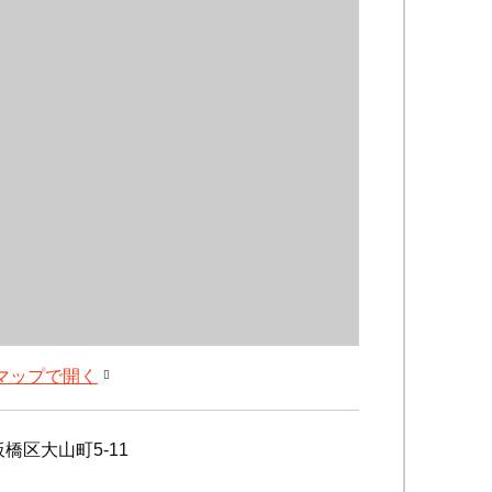
leマップで開く
橋区大山町5-11