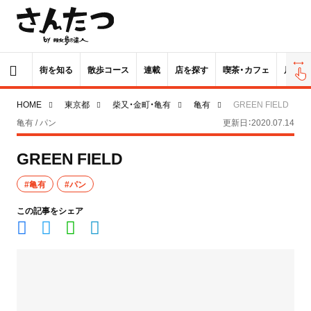
街を知る
散歩コース
連載
店を探す
喫茶・カフェ
居酒屋
HOME
東京都
柴又・金町・亀有
亀有
GREEN FIELD
亀有 / パン
更新日：2020.07.14
GREEN FIELD
#亀有
#パン
この記事をシェア