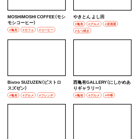
MOSHIMOSHI COFFEE（モシ
やきとん よし田
モシコーヒー）
#亀有
#グルメ
#居酒屋
#亀有
#カフェ
#コーヒー
#もつ焼き
Bistro SUZUZEN（ビストロ
西亀有GALLERY（にしかめあ
スズゼン）
りギャラリー）
#亀有
#グルメ
#フレンチ
#亀有
#グルメ
#中華