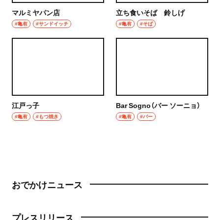
マルミヤパン店
立ち食いそば 鈴しげ
#亀有
#サンドイッチ
#亀有
#そば
江戸っ子
Bar Sogno（バー ソーニョ）
#亀有
#もつ焼き
#亀有
#バー
おでかけニュース
プレスリリース