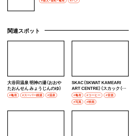
#柴又・金町・亀有
#パン
関連スポット
大谷田温泉 明神の湯（おおや
SKAC（SKWAT KAMEARI
たおんせん みょうじんのゆ）
ART CENTRE）（スカック（ス
クワット カメアリ アートセン
#亀有
#スーパー銭湯
#温泉
#亀有
#コーヒー
#音楽
ター））
#写真
#映画