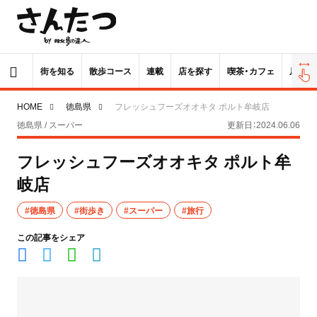
街を知る
散歩コース
連載
店を探す
喫茶・カフェ
居酒屋
HOME
徳島県
フレッシュフーズオオキタ ポルト牟岐店
徳島県 / スーパー
更新日：2024.06.06
フレッシュフーズオオキタ ポルト牟
岐店
#徳島県
#街歩き
#スーパー
#旅行
この記事をシェア