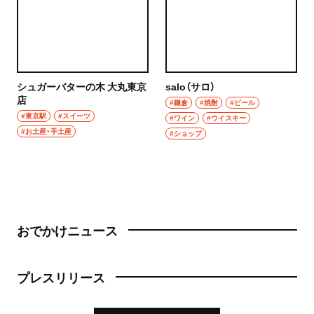
シュガーバターの木 大丸東京
salo（サロ）
店
#鎌倉
#焼酎
#ビール
#東京駅
#スイーツ
#ワイン
#ウイスキー
#お土産・手土産
#ショップ
おでかけニュース
プレスリリース