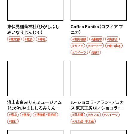
東伏見稲荷神社（ひがしふし
Coffea Funika（コフィア フ
みいなりじんじゃ）
ニカ）
#東京都
#散歩
#神社
#世田谷線
#豪徳寺
#街歩き
#カフェ
#コーヒー
#食べ歩き
#スイーツ
#旅行
流山市白みりんミュージアム
ル・ショコラ・アラン・デュカ
（ながれやまししろみりんミ
ス 東京工房（ル・ショコラ・ア
ュージアム）
ラン・デュカス とうきょうこ
#流山
#散歩
#博物館・美術館
#日本橋
#カフェ
#スイーツ
うぼう）
#旅行
#お土産・手土産