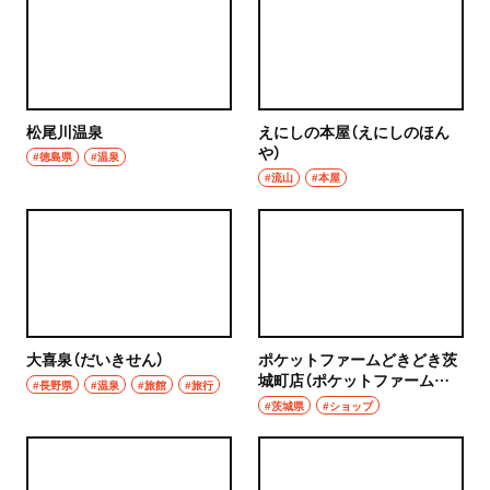
松尾川温泉
えにしの本屋（えにしのほん
や）
#徳島県
#温泉
#流山
#本屋
大喜泉（だいきせん）
ポケットファームどきどき茨
城町店（ポケットファームど
#長野県
#温泉
#旅館
#旅行
きどきいばらきまちてん）
#茨城県
#ショップ