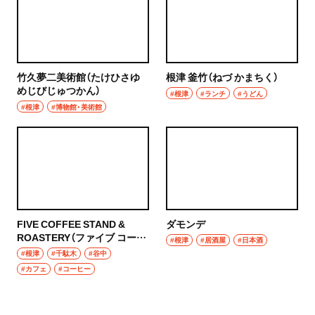
竹久夢二美術館（たけひさゆ
根津 釜竹（ねづ かまちく）
めじびじゅつかん）
#根津
#ランチ
#うどん
#根津
#博物館・美術館
FIVE COFFEE STAND &
ダモンデ
ROASTERY（ファイブ コーヒ
#根津
#居酒屋
#日本酒
ー スタンド ロースタリー）
#根津
#千駄木
#谷中
#カフェ
#コーヒー