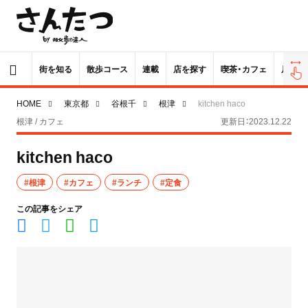
街を知る
散歩コース
連載
店を探す
喫茶・カフェ
居酒屋
HOME
東京都
谷根千
根津
kitchen haco
根津 / カフェ
更新日：2023.12.22
kitchen haco
#根津
#カフェ
#ランチ
#定食
この記事をシェア