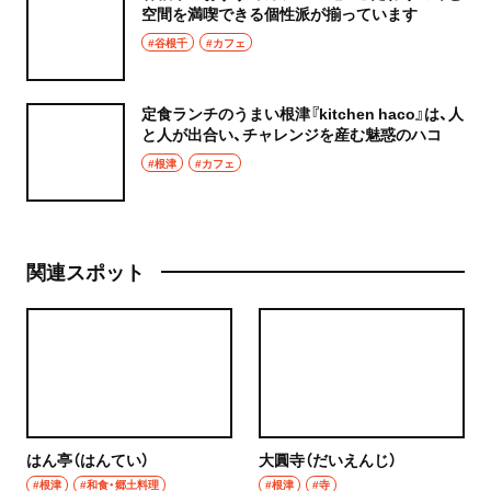
空間を満喫できる個性派が揃っています
#谷根千
#カフェ
定食ランチのうまい根津『kitchen haco』は、人
と人が出合い、チャレンジを産む魅惑のハコ
#根津
#カフェ
関連スポット
はん亭（はんてい）
大圓寺（だいえんじ）
#根津
#和食・郷土料理
#根津
#寺