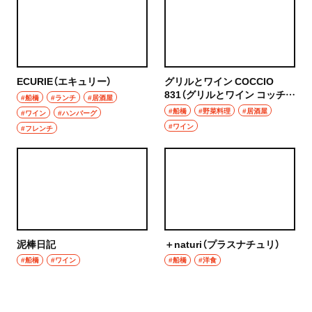
ECURIE（エキュリー）
グリルとワイン COCCIO
831（グリルとワイン コッチョ
#船橋
#ランチ
#居酒屋
はちさんいち）
#船橋
#野菜料理
#居酒屋
#ワイン
#ハンバーグ
#ワイン
#フレンチ
泥棒日記
＋naturi（プラスナチュリ）
#船橋
#ワイン
#船橋
#洋食