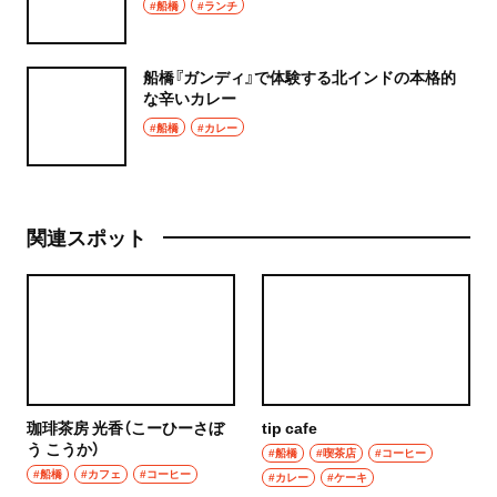
#船橋
#ランチ
船橋『ガンディ』で体験する北インドの本格的
な辛いカレー
#船橋
#カレー
関連スポット
珈琲茶房 光香（こーひーさぼ
tip cafe
う こうか）
#船橋
#喫茶店
#コーヒー
#船橋
#カフェ
#コーヒー
#カレー
#ケーキ