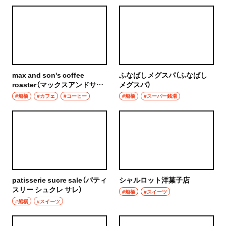
max and son's coffee
ふなばしメグスパ（ふなばし
roaster（マックスアンドサン
メグスパ）
ズ コーヒーロースター）
#船橋
#カフェ
#コーヒー
#船橋
#スーパー銭湯
patisserie sucre sale（パティ
シャルロット洋菓子店
スリー シュクレ サレ）
#船橋
#スイーツ
#船橋
#スイーツ