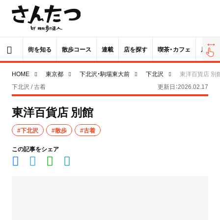
街を知る
散歩コース
連載
店を探す
喫茶・カフェ
居酒屋
HOME
東京都
下北沢・駒場東大前
下北沢
東洋百貨店 別
下北沢 / 古着
更新日：2026.02.17
東洋百貨店 別館
#下北沢
#散歩
#古着
この記事をシェア