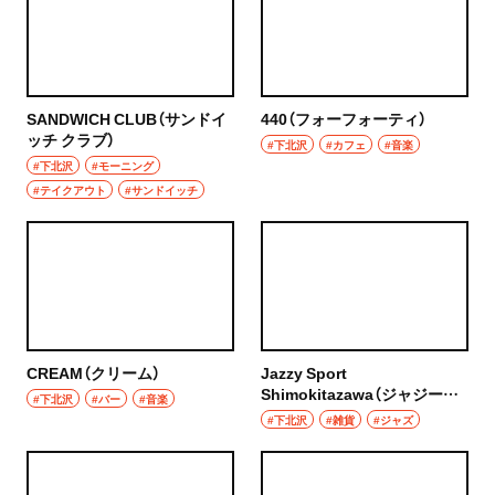
SANDWICH CLUB（サンドイ
440（フォーフォーティ）
ッチ クラブ）
#下北沢
#カフェ
#音楽
#下北沢
#モーニング
#テイクアウト
#サンドイッチ
CREAM（クリーム）
Jazzy Sport
Shimokitazawa（ジャジース
#下北沢
#バー
#音楽
ポーツシモキタザワ）
#下北沢
#雑貨
#ジャズ