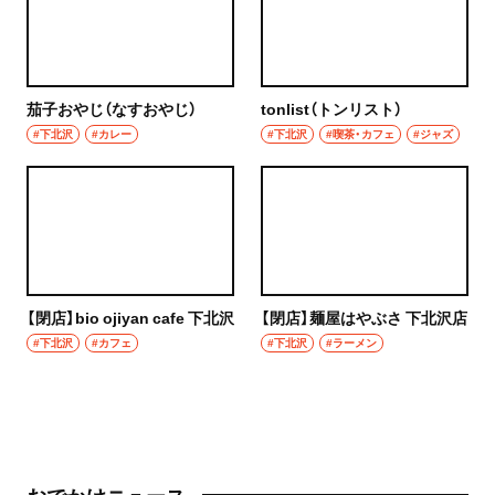
茄子おやじ（なすおやじ）
tonlist（トンリスト）
#下北沢
#カレー
#下北沢
#喫茶・カフェ
#ジャズ
【閉店】bio ojiyan cafe 下北沢
【閉店】麺屋はやぶさ 下北沢店
#下北沢
#カフェ
#下北沢
#ラーメン