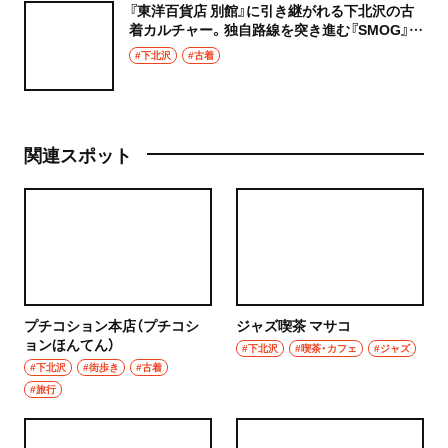
『東洋百貨店 別館』に引き継がれる下北沢の古
着カルチャー。独自路線を突き進む『SMOG』
『3びきの子ねこ』に注目
#下北沢
#古着
関連スポット
プチコション本店（プチコシ
ジャズ喫茶 マサコ
ョンほんてん）
#下北沢
#喫茶・カフェ
#ジャズ
#下北沢
#街歩き
#古着
#旅行