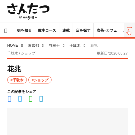
街を知る
散歩コース
連載
店を探す
喫茶・カフェ
居酒屋
HOME
東京都
谷根千
千駄木
花兆
千駄木 / ショップ
更新日：2020.03.27
花兆
#千駄木
#ショップ
この記事をシェア