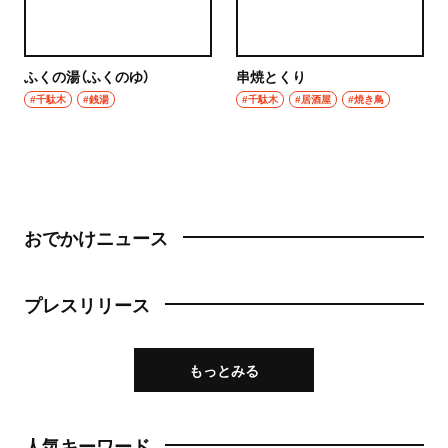
ふくの湯（ふくのゆ）
串焼とくり
#千駄木
#銭湯
#千駄木
#居酒屋
#焼き鳥
おでかけニュース
プレスリリース
もっとみる
人気キーワード