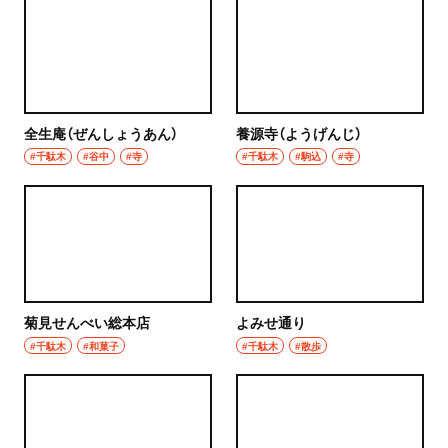
全生庵（ぜんしょうあん）
養源寺（ようげんじ）
#千駄木
#谷中
#寺
#千駄木
#駒込
#寺
菊見せんべい総本店
よみせ通り
#千駄木
#和菓子
#千駄木
#散歩