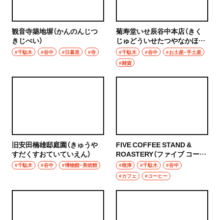
観音寺築地塀（かんのんじつ
菊寿堂いせ辰谷中本店（きく
きじべい）
じゅどういせたつやなかほん
てん）
#千駄木
#谷中
#日暮里
#寺
#千駄木
#谷中
#お土産・手土産
#雑貨
旧安田楠雄邸庭園（きゅうや
FIVE COFFEE STAND &
すだくすおていていえん）
ROASTERY（ファイブ コーヒ
ー スタンド ロースタリー）
#千駄木
#谷中
#博物館・美術館
#根津
#千駄木
#谷中
#カフェ
#コーヒー