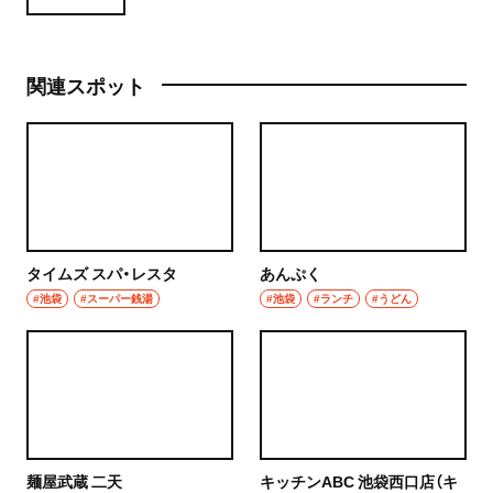
関連スポット
タイムズ スパ・レスタ
あんぷく
#池袋
#スーパー銭湯
#池袋
#ランチ
#うどん
麺屋武蔵 二天
キッチンABC 池袋西口店（キ