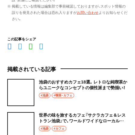
※ 掲載している情報は編集部で事前確認しておりますが、スポット情報の
誤りを発見された場合は恐れ入りますが
お問い合わせ
よりお知らせくだ
さい。
この記事をシェア
掲載されている記事
池袋のおすすめカフェ18選。レトロな純喫茶か
らユニークなコンセプトの個性派まで勢揃い！
#池袋
#喫茶・カフェ
世界の味を旅するカフェ『サクラカフェ＆レス
トラン池袋』で、ワールドワイドなローカルフ
ードを味わう
#池袋
#カフェ