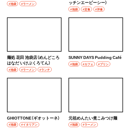
ッチンエービーシー）
#池袋
#ラーメン
#池袋
#定食
#洋食
麺処 花田 池袋店（めんどころ
SUNNY DAYS Pudding Café
はなだ いけぶくろてん）
#池袋
#カフェ
#プリン
#池袋
#ラーメン
#ランチ
GHIOTTONE（ギオットーネ）
元祖めんたい煮こみつけ麺
#池袋
#イタリアン
#池袋
#ラーメン