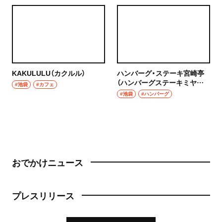
KAKULULU（カクルル）
ハンバーグ・ステーキ宮崎亭
（ハンバーグステーキミヤザ
#池袋
#カフェ
キテイ）
#池袋
#ハンバーグ
おでかけニュース
プレスリリース