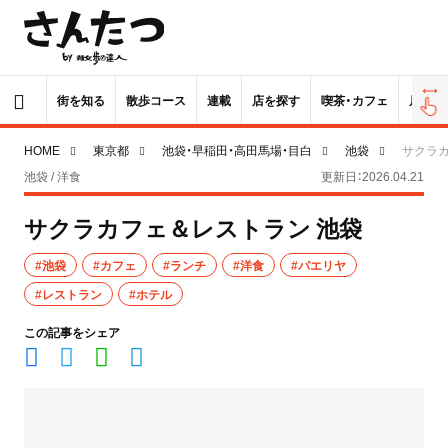
街を知る
散歩コース
連載
店を探す
喫茶・カフェ
居酒屋
HOME
東京都
池袋・早稲田・高田馬場・目白
池袋
サクラカ
池袋 / 洋食
更新日：2026.04.21
サクラカフェ＆レストラン 池袋
#池袋
#カフェ
#ランチ
#洋食
#パエリヤ
#レストラン
#ホテル
この記事をシェア