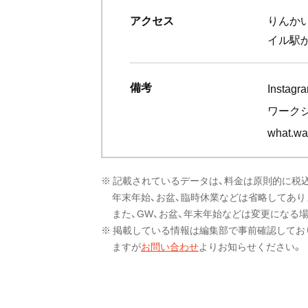
アクセス
りんか
イル駅
備考
Instagr
ワーク
what.wa
※ 記載されているデータは、料金は原則的に税
年末年始、お盆、臨時休業などは省略してあり
また、GW、お盆、年末年始などは変更になる
※ 掲載している情報は編集部で事前確認してお
ますが
お問い合わせ
よりお知らせください。