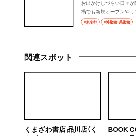
お出かけしづらい日々が
禍でも新規オープンやリ
たいギャラリー・美術館
#東京都
#博物館・美術館
関連スポット
くまざわ書店 品川店（く
BOOK 