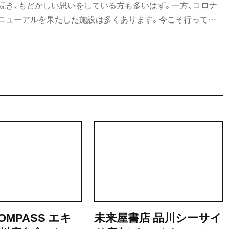
続き、もどかしい思いをしている方も多いはず。一方、コロナ
ニューアルを果たした施設は多くあります。今こそ行ってみ
を大紹介！ 万全の体制で皆さんを待っています。
COMPASS エキ
未来屋書店 品川シーサイ