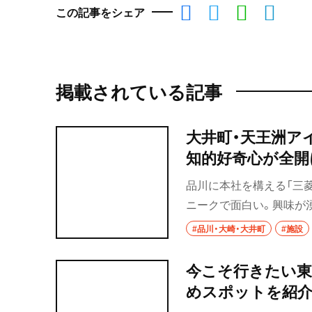
この記事をシェア
掲載されている記事
大井町・天王洲ア
知的好奇心が全開
品川に本社を構える「三菱
ニークで面白い。興味が
意欲が刺激されるはず。
#品川・大崎・大井町
#施設
今こそ行きたい東
めスポットを紹介