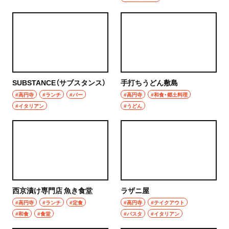
SUBSTANCE（サブスタンス）
手打ちうどん敷島
#高円寺
#ランチ
#バー
#高円寺
#和食・郷土料理
#イタリアン
#うどん
西京漬け専門店 魚き食堂
ラザニ屋
#高円寺
#ランチ
#定食
#高円寺
#テイクアウト
#和食
#食堂
#パスタ
#イタリアン