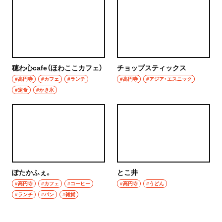
穂わ心cafe（ほわここカフェ）
チョップスティックス
#高円寺
#カフェ
#ランチ
#高円寺
#アジア・エスニック
#定食
#かき氷
ぽたかふぇ。
とこ井
#高円寺
#カフェ
#コーヒー
#高円寺
#うどん
#ランチ
#パン
#雑貨