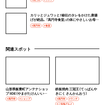
カリッとジュワッと！秘伝のタレをかけた唐揚
げが絶品。『高円寺食堂』の体にやさしいお母さ
んの味は、おいしい野菜が決め手！
#高円寺
#食堂
関連スポット
山形県飯豊町アンテナショッ
鉄板焼肉 三冠王（てっぱんや
プ IIDE（やまがたけんいいで
きにく さんかんおう）
まちアンテナショップ いい
#高円寺
#ショップ
#高円寺
#ランチ
で）
#ご当地グルメ