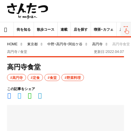
街を知る
散歩コース
連載
店を探す
喫茶・カフェ
居酒屋
HOME
東京都
中野・高円寺・阿佐ケ谷
高円寺
高円寺食堂
高円寺 / 食堂
更新日：2022.04.07
高円寺食堂
#高円寺
#定食
#食堂
#野菜料理
この記事をシェア