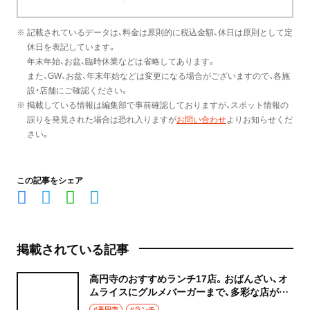
※ 記載されているデータは、料金は原則的に税込金額、休日は原則として定
休日を表記しています。
年末年始、お盆、臨時休業などは省略してあります。
また、GW、お盆、年末年始などは変更になる場合がございますので、各施
設・店舗にご確認ください。
※ 掲載している情報は編集部で事前確認しておりますが、スポット情報の
誤りを発見された場合は恐れ入りますが
お問い合わせ
よりお知らせくだ
さい。
この記事をシェア
掲載されている記事
高円寺のおすすめランチ17店。おばんざい、オ
ムライスにグルメバーガーまで、多彩な店が腹
ペコを迎え入れる！
#高円寺
#ランチ