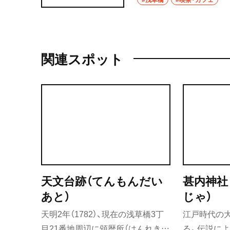
サンドイッチや全国各地
今回は看板メニューであ
関連スポット
天文台跡（てんもんだい
甚内神社
あと）
じゃ）
天明2年（1782）、現在の浅草橋3丁
江戸時代の
目21番地周辺に頒暦所（はんれきし
る。伝説によ