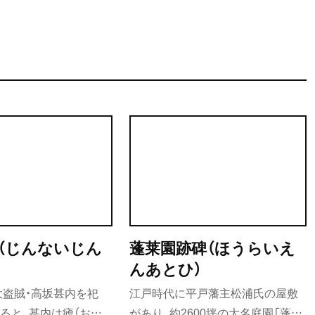
のクラフトビールなど、多様なメニューを提供する同店だが、
るドーナツとコーヒーに焦点を当てて紹介する。
（じんないじん
蓬莱園跡碑（ほうらいえ
んあとひ）
大盗賊・高坂甚内を祀
江戸時代に平戸藩主松浦氏の屋敷
ると、甚内は瘧（おこ
があり、約2600坪の大名庭園「蓬莱