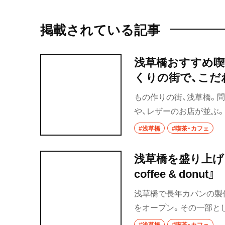
掲載されている記事
浅草橋おすすめ喫
くりの街で、こだ
もの作りの街、浅草橋。
や、レザーのお店が並ぶ
できる、そんなものづく
#浅草橋
#喫茶・カフェ
フェを厳選して紹介しよ
浅草橋を盛り上げる期
coffee & donut』
浅草橋で長年カバンの製
をオープン。その一部として
– coffee & don
#浅草橋
#喫茶・カフェ