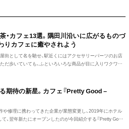
茶・カフェ13選。隅田川沿いに広がるものづ
わりカフェに癒やされよう
問屋街として名を馳せ、駅近くにはアクセサリーパーツのお店
。ただ歩いていても、ふといろいろな商品が目に入りワクワク
りの街にはこだわりが詰まったカフェもたくさん。個性的なカ
う。
待の新星。カフェ『Pretty Good –
作や修理に携わってきた企業が業態変更し、2019年にホテル
、翌年新たにオープンしたのが今回紹介する『Pretty Good
ut（プリティグッド コーヒーアンドドーナツ）』だ。自家製食パンで作る