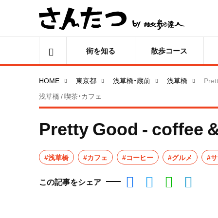
街を知る
散歩コース
HOME
東京都
浅草橋・蔵前
浅草橋
Pret
浅草橋 / 喫茶・カフェ
Pretty Good - coffee 
#浅草橋
#カフェ
#コーヒー
#グルメ
#
この記事をシェア