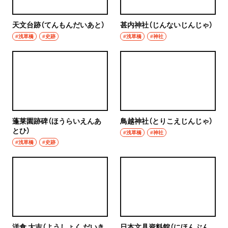
天文台跡（てんもんだいあと）
甚内神社（じんないじんじゃ）
#浅草橋
#史跡
#浅草橋
#神社
蓬莱園跡碑（ほうらいえんあ
鳥越神社（とりこえじんじゃ）
とひ）
#浅草橋
#神社
#浅草橋
#史跡
洋食 大吉（ようしょく だいき
日本文具資料館（にほんぶん