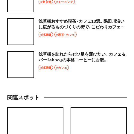
#東京都
#モーニング
浅草橋おすすめ喫茶・カフェ13選。隅田川沿い
に広がるものづくりの街で、こだわりカフェに
癒やされよう
#浅草橋
#喫茶・カフェ
浅草橋を訪れたらぜひ足を運びたい。カフェ＆
バー『abno』の本格コーヒーに舌鼓。
#浅草橋
#カフェ
関連スポット