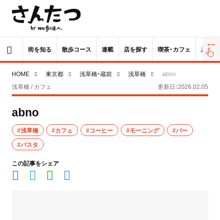
街を知る
散歩コース
連載
店を探す
喫茶・カフェ
居酒屋
HOME
東京都
浅草橋・蔵前
浅草橋
abno
浅草橋 / カフェ
更新日：2026.02.05
abno
#浅草橋
#カフェ
#コーヒー
#モーニング
#バー
#パスタ
この記事をシェア