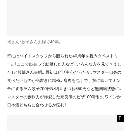
裕さん・妙子さん夫婦で40年。
壁にはバイトスタッフから贈られた40周年を祝うタペストリ
ー。「ここで出会って結婚した人など、いろんな方を見てきまし
た」と服部さん夫婦。最初はピザ中心だったが、マスター自身の
食べたいものが品書きに増殖。肩肉を包丁で丁寧に叩いてミン
チにするラム餃子700円や納豆きつね550円など無国籍状態に。
マスターの創作力が炸裂した奈良漬のピザ1000円は、ワインか
日本酒どちらに合わせるか悩む！