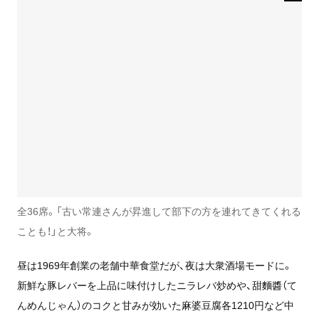
全36席。「古い常連さんが昇進して部下の方を連れてきてくれる
ことも！」と大将。
昼は1969年創業の老舗中華食堂だが、夜は大衆酒場モードに。
新鮮な豚レバーを上品に味付けしたニラレバ炒めや、甜麵醬（て
んめんじゃん）のコクと甘みが効いた麻婆豆腐各1210円など中