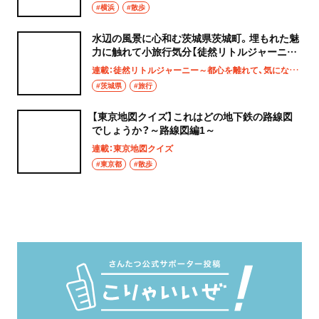
#横浜
#散歩
水辺の風景に心和む茨城県茨城町。埋もれた魅
力に触れて小旅行気分【徒然リトルジャーニ
ー】
連載：徒然リトルジャーニー～都心を離れて、気になる土地へ
#茨城県
#旅行
【東京地図クイズ】これはどの地下鉄の路線図
でしょうか？～路線図編1～
連載：東京地図クイズ
#東京都
#散歩