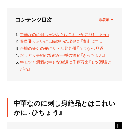
コンテンツ目次
中華なのに刺し身絶品とはこれいかに『ひちょう』
骨董通り沿いに庶民憩いの場発見『青山 ぼこい』
路地の提灯の先にリトル北九州『もつなべ 旦過』
おしどり夫婦の笑顔が一番の酒肴『ぎっちょん』
牛モツと燗酒の幸せな邂逅に千客万来『モツ酒場 こ
がね』
中華なのに刺し身絶品とはこれい
かに『ひちょう』