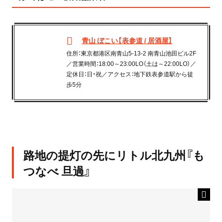
青山 ぼこい【表参道 / 居酒屋】
住所：東京都港区南青山5-13-2 南青山池田ビル2F
／営業時間：18:00～23:00LO（土は～22:00LO）／
定休日：日・祝／アクセス：地下鉄表参道駅から徒
歩5分
路地の提灯の先にリトル北九州『も
つなべ 旦過』