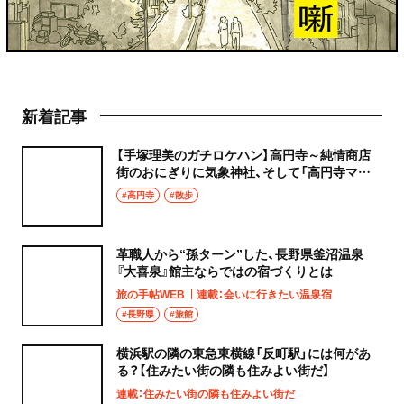
新着記事
【手塚理美のガチロケハン】高円寺～純情商店
街のおにぎりに気象神社、そして「高円寺マシ
タ」へ！
#高円寺
#散歩
革職人から“孫ターン”した、長野県釜沼温泉
『大喜泉』館主ならではの宿づくりとは
旅の手帖WEB
連載：会いに行きたい温泉宿
#長野県
#旅館
横浜駅の隣の東急東横線「反町駅」には何があ
る？【住みたい街の隣も住みよい街だ】
連載：住みたい街の隣も住みよい街だ