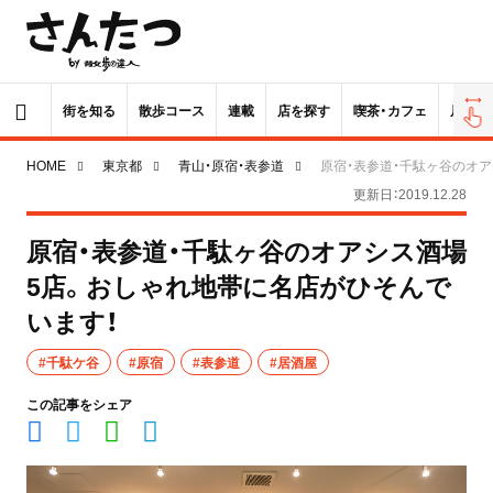
街を知る
散歩コース
連載
店を探す
喫茶・カフェ
居酒屋
HOME
東京都
青山・原宿・表参道
原宿・表参道・千駄ヶ谷のオ
更新日：2019.12.28
原宿・表参道・千駄ヶ谷のオアシス酒場
5店。おしゃれ地帯に名店がひそんで
います！
#千駄ケ谷
#原宿
#表参道
#居酒屋
この記事をシェア