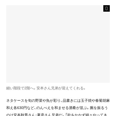
細い階段で2階へ。安本さん兄弟が迎えてくれる。
ネタケースを旬の野菜や魚が彩り、品書きには玉子焼や春菊胡麻
和え各630円など、のんべえを和ませる酒肴が並ぶ。腕を振るう
のは安本秋男さん･夏彦さん兄弟だ。「欲をかかず細々やってき