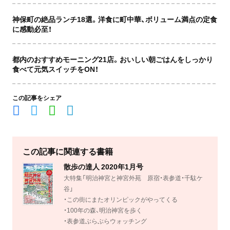
神保町の絶品ランチ18選。洋食に町中華、ボリューム満点の定食
に感動必至！
都内のおすすめモーニング21店。おいしい朝ごはんをしっかり
食べて元気スイッチをON！
この記事をシェア
この記事に関連する書籍
散歩の達人 2020年1月号
大特集「明治神宮と神宮外苑 原宿・表参道・千駄ケ
谷」
・この街にまたオリンピックがやってくる
・100年の森、明治神宮を歩く
・表参道ぶらぶらウォッチング