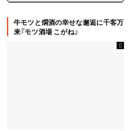
牛モツと燗酒の幸せな邂逅に千客万
来『モツ酒場 こがね』