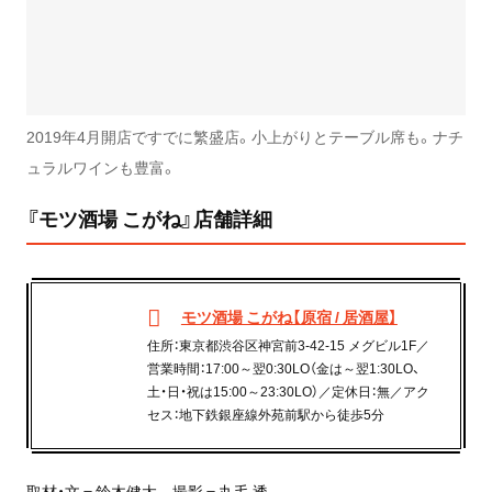
2019年4月開店ですでに繁盛店。小上がりとテーブル席も。ナチ
ュラルワインも豊富。
『モツ酒場 こがね』店舗詳細
モツ酒場 こがね【原宿 / 居酒屋】
住所：東京都渋谷区神宮前3-42-15 メグビル1F／
営業時間：17:00～翌0:30LO（金は～翌1:30LO、
土・日・祝は15:00～23:30LO）／定休日：無／アク
セス：地下鉄銀座線外苑前駅から徒歩5分
取材・文＝鈴木健太 撮影＝丸毛 透