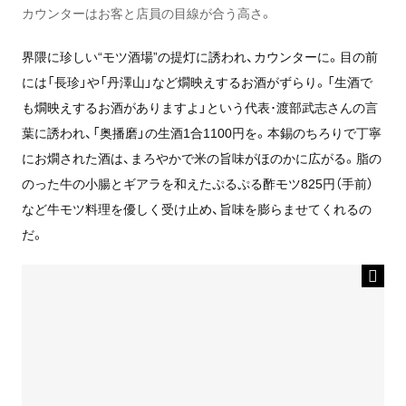
カウンターはお客と店員の目線が合う高さ。
界隈に珍しい“モツ酒場”の提灯に誘われ、カウンターに。目の前
には「長珍」や「丹澤山」など燗映えするお酒がずらり。「生酒で
も燗映えするお酒がありますよ」という代表･渡部武志さんの言
葉に誘われ、「奥播磨」の生酒1合1100円を。本錫のちろりで丁寧
にお燗された酒は、まろやかで米の旨味がほのかに広がる。脂の
のった牛の小腸とギアラを和えたぷるぷる酢モツ825円（手前）
など牛モツ料理を優しく受け止め、旨味を膨らませてくれるの
だ。