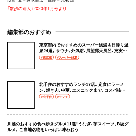
『散歩の達人』2020年1月号より
編集部のおすすめ
東京都内でおすすめのスーパー銭湯＆日帰り温
泉24選。サウナ、外気浴、展望露天風呂、充実の
癒やし空間へ
#東京都
#スーパー銭湯
北千住のおすすめランチ17店。定食にラーメ
ン、焼き肉、中華、エスニックまで、コスパ抜群
な店もおしゃれな店も網羅してご紹介！
#北千住
#ランチ
川越のおすすめ食べ歩きグルメ11選！うなぎ、芋スイーツ、B級グ
ルメ。ご当地名物をいっぱい味わおう