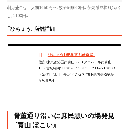
刺身盛合せ１人前1650円～、餃子5個660円。芋焼酎熟柿（じゅく
し）1100円。
『ひちょう』店舗詳細
ひちょう【表参道 / 居酒屋】
住所：東京都港区南青山3-7-3 アロバール南青山
1F／営業時間：11:30～14:30LO・17:30～21:30LO
／定休日：土・日・祝／アクセス：地下鉄表参道駅か
ら徒歩8分
骨董通り沿いに庶民憩いの場発見
『青山 ぼこい』