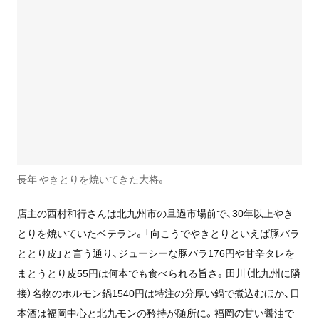
長年 やきとりを焼いてきた大将。
店主の西村和行さんは北九州市の旦過市場前で、30年以上やき
とりを焼いていたベテラン。「向こうでやきとりといえば豚バラ
ととり皮」と言う通り、ジューシーな豚バラ176円や甘辛タレを
まとうとり皮55円は何本でも食べられる旨さ。田川（北九州に隣
接）名物のホルモン鍋1540円は特注の分厚い鍋で煮込むほか、日
本酒は福岡中心と北九モンの矜持が随所に。福岡の甘い醤油で