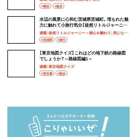
#横浜
#散歩
水辺の風景に心和む茨城県茨城町。埋もれた魅
力に触れて小旅行気分【徒然リトルジャーニ
ー】
連載：徒然リトルジャーニー～都心を離れて、気になる土地へ
#茨城県
#旅行
【東京地図クイズ】これはどの地下鉄の路線図
でしょうか？～路線図編1～
連載：東京地図クイズ
#東京都
#散歩