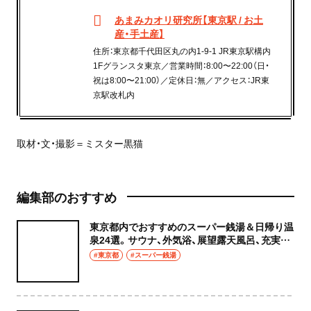
あまみカオリ研究所【東京駅 / お土
産・手土産】
住所：東京都千代田区丸の内1-9-1 JR東京駅構内
1Fグランスタ東京／営業時間：8:00〜22:00（日・
祝は8:00〜21:00）／定休日：無／アクセス：JR東
京駅改札内
取材・文・撮影＝ミスター黒猫
編集部のおすすめ
東京都内でおすすめのスーパー銭湯＆日帰り温
泉24選。サウナ、外気浴、展望露天風呂、充実の
癒やし空間へ
#東京都
#スーパー銭湯