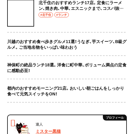
北千住のおすすめランチ17店。定食にラーメ
ン、焼き肉、中華、エスニックまで、コスパ抜群
な店もおしゃれな店も網羅してご紹介！
#北千住
#ランチ
川越のおすすめ食べ歩きグルメ11選！うなぎ、芋スイーツ、B級グ
ルメ。ご当地名物をいっぱい味わおう
神保町の絶品ランチ18選。洋食に町中華、ボリューム満点の定食
に感動必至！
都内のおすすめモーニング21店。おいしい朝ごはんをしっかり
食べて元気スイッチをON！
達人
ミスター黒猫