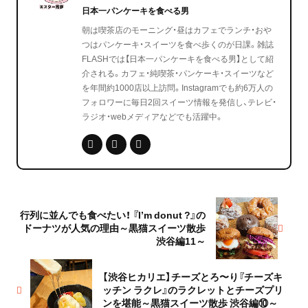
日本一パンケーキを食べる男
朝は喫茶店のモーニング・昼はカフェでランチ・おや
つはパンケーキ・スイーツを食べ歩くのが日課。雑誌
FLASHでは【日本一パンケーキを食べる男】として紹
介される。カフェ・純喫茶・パンケーキ・スイーツなど
を年間約1000店以上訪問。Instagramでも約6万人の
フォロワーに毎日2回スイーツ情報を発信し、テレビ・
ラジオ・webメディアなどでも活躍中。
行列に並んでも食べたい！ 『Iʼm donut ?』の
ドーナツが人気の理由～黒猫スイーツ散歩
渋谷編11～
【渋谷ヒカリエ】チーズとろ〜り『チーズキ
ッチン ラクレ』のラクレットとチーズプリ
ンを堪能～黒猫スイーツ散歩 渋谷編⑩～