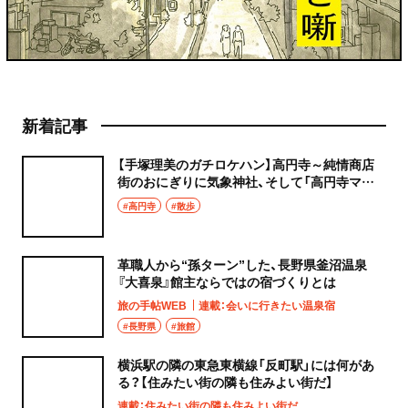
新着記事
【手塚理美のガチロケハン】高円寺～純情商店
街のおにぎりに気象神社、そして「高円寺マシ
タ」へ！
#高円寺
#散歩
革職人から“孫ターン”した、長野県釜沼温泉
『大喜泉』館主ならではの宿づくりとは
旅の手帖WEB
連載：会いに行きたい温泉宿
#長野県
#旅館
横浜駅の隣の東急東横線「反町駅」には何があ
る？【住みたい街の隣も住みよい街だ】
連載：住みたい街の隣も住みよい街だ