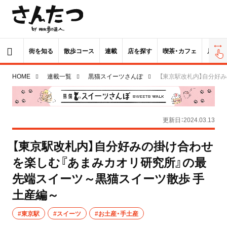
街を知る
散歩コース
連載
店を探す
喫茶・カフェ
居酒屋
HOME
連載一覧
黒猫スイーツさんぽ
【東京駅改札内】自分好
更新日：2024.03.13
【東京駅改札内】自分好みの掛け合わせ
を楽しむ『あまみカオリ研究所』の最
先端スイーツ～黒猫スイーツ散歩 手
土産編～
#東京駅
#スイーツ
#お土産・手土産