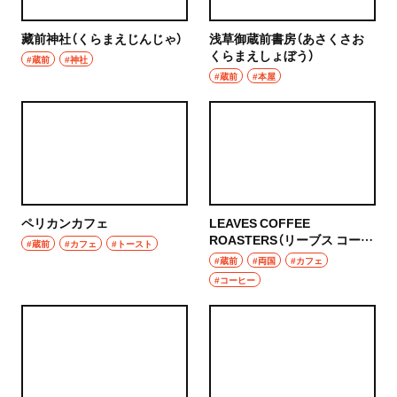
藏前神社（くらまえじんじゃ）
浅草御蔵前書房（あさくさお
くらまえしょぼう）
#蔵前
#神社
#蔵前
#本屋
ペリカンカフェ
LEAVES COFFEE
ROASTERS（リーブス コーヒ
#蔵前
#カフェ
#トースト
ー ロースターズ）
#蔵前
#両国
#カフェ
#コーヒー