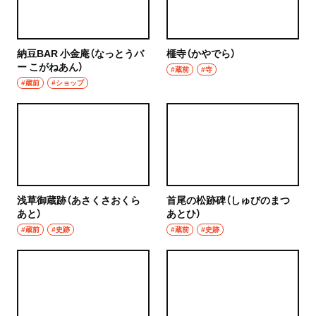
納豆BAR 小金庵（なっとうバ
榧寺（かやでら）
ー こがねあん）
#蔵前
#寺
#蔵前
#ショップ
浅草御蔵跡（あさくさおくら
首尾の松跡碑（しゅびのまつ
あと）
あとひ）
#蔵前
#史跡
#蔵前
#史跡