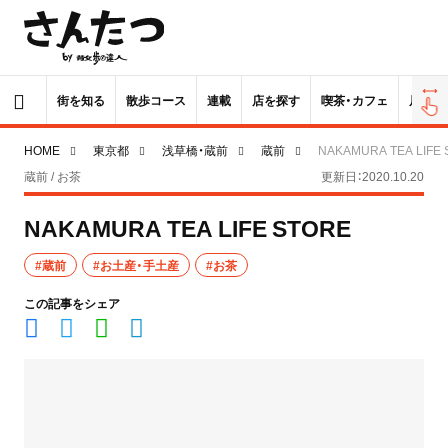
街を知る
散歩コース
連載
店を探す
喫茶・カフェ
居酒屋
HOME
東京都
浅草橋・蔵前
蔵前
NAKAMURA TEA LIFE
蔵前 / お茶
更新日：2020.10.20
NAKAMURA TEA LIFE STORE
#蔵前
#お土産・手土産
#お茶
この記事をシェア