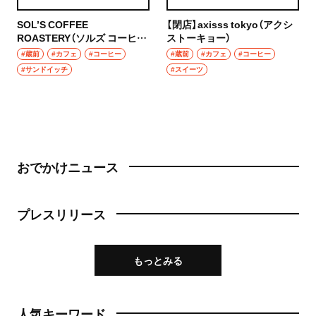
SOL’S COFFEE
【閉店】axisss tokyo（アクシ
ROASTERY（ソルズ コーヒー
ストーキョー）
ロースタリー）
#蔵前
#カフェ
#コーヒー
#蔵前
#カフェ
#コーヒー
#サンドイッチ
#スイーツ
おでかけニュース
プレスリリース
もっとみる
人気キーワード