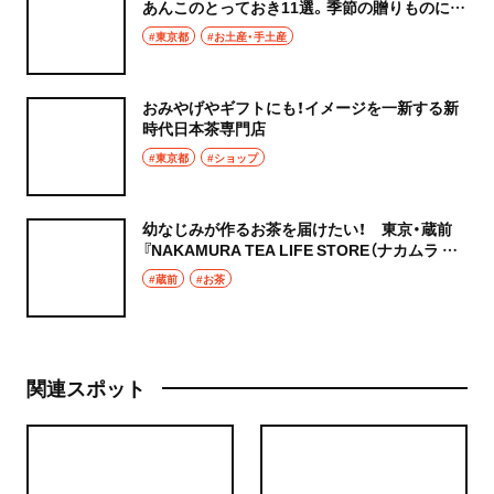
あんこのとっておき11選。季節の贈りものにも
ぴったりです！
#東京都
#お土産・手土産
おみやげやギフトにも！イメージを一新する新
時代日本茶専門店
#東京都
#ショップ
幼なじみが作るお茶を届けたい！ 東京・蔵前
『NAKAMURA TEA LIFE STORE（ナカムラ テ
ィー ライフ ストア）』のお茶は、おみやげにもプ
#蔵前
#お茶
レゼントにもピッタリ。
関連スポット