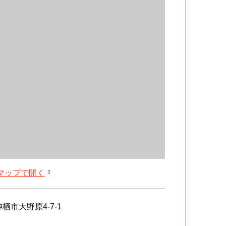
leマップで開く
栖市大野原4-7-1