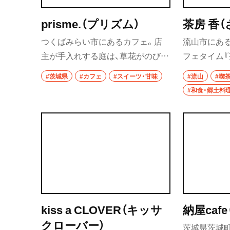
prisme.（プリズム）
茶房 香（
つくばみらい市にあるカフェ。店
流山市にある
主が手入れする庭は、草花がのびの
フェタイム『
びと枝葉を広げ、木漏れ日が心地良
した甘味の
#茨城県
#カフェ
#スイーツ・甘味
#流山
#喫
い。季節によって装いが変わるシ
理の技術が
#和食・郷土料
フォンパルフェは、なめらかなホイ
蒸しの要領
ップクリームとキメの細かいシフ
ンは、柔ら
ォンケーキが口の中でふわっと溶
られる。地
け合う。
ょうゆで作
甘みが余韻
kiss a CLOVER（キッサ
納屋caf
クローバー）
茨城県茨城