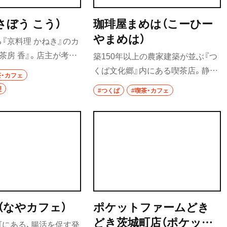
さぼう こう）
珈琲屋まめは（こーひー
やまめは）
『京料理 かねき』のカ
茶房 香』。店主が考案
築150年以上の農家建築が並ぶ『つ
レシピには、どれも京料
くば文化郷』内にある喫茶店。静か
茶・カフェ
生かされている。茶碗
で穏やかな空気に身を委ねながら、
理
#つくば
#喫茶・カフェ
で蒸すながれやまプリ
丁寧にハンドドリップで淹れられ
かいが絶妙に食感が感じ
たスペシャルティコーヒーを味わ
元の万上本みりんとし
うことができる。
るカラメルは、みりんの
を残す。
e（なやカフェ）
ポケットファームどき
どき茨城町店（ポケット
町にある、腸活を促す発