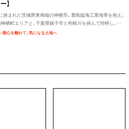
ー】
に挟まれた茨城県東南端の神栖市。鹿島臨海工業地帯を抱え、
旧神栖町エリアと、千葉県銚子市と利根川を挟んで対峙し、農
ア。異なる横顔をもつ市内を訪ね回るとしよう。
～都心を離れて、気になる土地へ