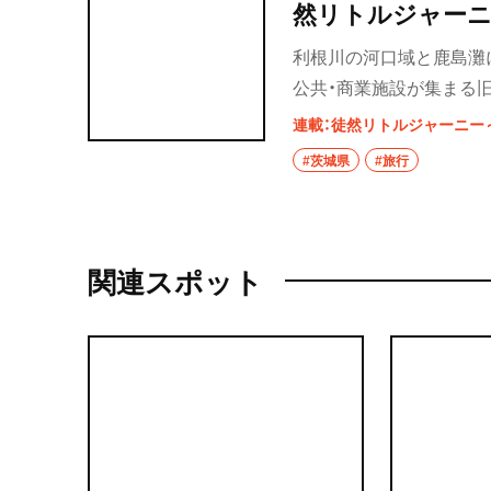
然リトルジャーニ
利根川の河口域と鹿島灘
公共・商業施設が集まる
地が広がる旧波崎町エリ
連載：徒然リトルジャーニー
#茨城県
#旅行
関連スポット