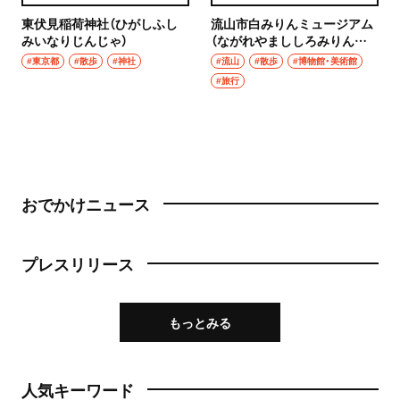
東伏見稲荷神社（ひがしふし
流山市白みりんミュージアム
みいなりじんじゃ）
（ながれやまししろみりんミ
ュージアム）
#東京都
#散歩
#神社
#流山
#散歩
#博物館・美術館
#旅行
おでかけニュース
プレスリリース
もっとみる
人気キーワード