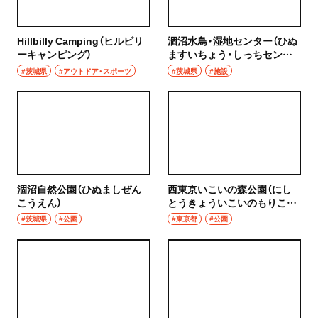
Hillbilly Camping（ヒルビリ
涸沼水鳥・湿地センター（ひぬ
ーキャンピング）
ますいちょう・しっちセンタ
ー）
#茨城県
#アウトドア・スポーツ
#茨城県
#施設
涸沼自然公園（ひぬましぜん
西東京いこいの森公園（にし
こうえん）
とうきょういこいのもりこう
えん）
#茨城県
#公園
#東京都
#公園