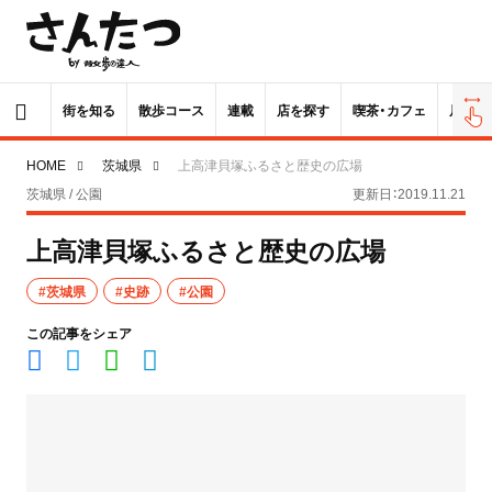
街を知る
散歩コース
連載
店を探す
喫茶・カフェ
居酒屋
HOME
茨城県
上高津貝塚ふるさと歴史の広場
茨城県 / 公園
更新日：2019.11.21
上高津貝塚ふるさと歴史の広場
#茨城県
#史跡
#公園
この記事をシェア