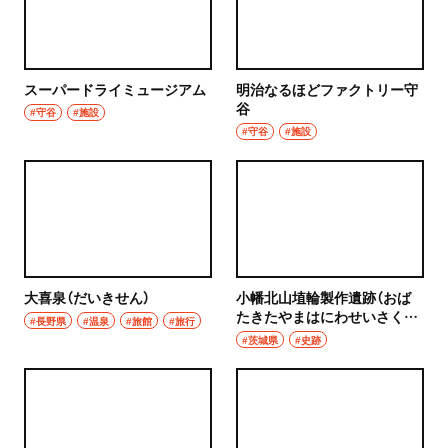
スーパードライミュージアム
明治なるほどファクトリー守
谷
#守谷
#施設
#守谷
#施設
大喜泉（だいきせん）
小幡北山埴輪製作遺跡（おば
たきたやまはにわせいさくい
#長野県
#温泉
#旅館
#旅行
せき）
#茨城県
#史跡