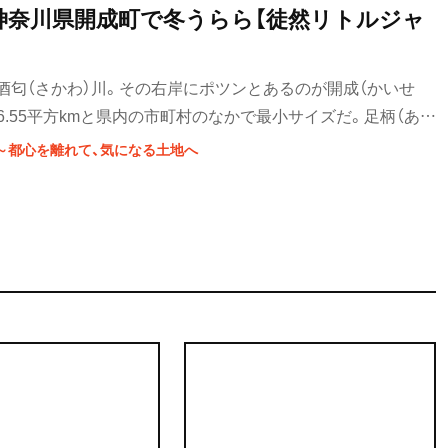
神奈川県開成町で冬うらら【徒然リトルジャ
酒匂（さかわ）川。その右岸にポツンとあるのが開成（かいせ
6.55平方kmと県内の市町村のなかで最小サイズだ。足柄（あし
士山が頭をのぞかせる平坦な地でどんな出会いがあるのか、興
～都心を離れて、気になる土地へ
。