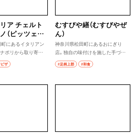
リア チェルト
むすびや繕（むすびやぜ
ノ（ピッツェリ
ん）
ルトホノボーノ）
田町にあるイタリアン
神奈川県松田町にあるおにぎり
。ナポリから取り寄せ
店。独自の味付けを施した手づく
フワモチ食感のピザを素
り具材を、冷めてもおいしい会津産
#ピザ
#足柄上郡
#和食
げる。ランチメニュー
コシヒカリと、風味と甘さに秀でた
窯焼きパン、ドリンクが
有明産の海苔で包んだおむすびで
にピッツァ、パスタ、魚
提供。1個350円前後で、近隣へのハ
を選べる。ディナーは
イキング前に立ち寄りたい。
中心で、コースは予約