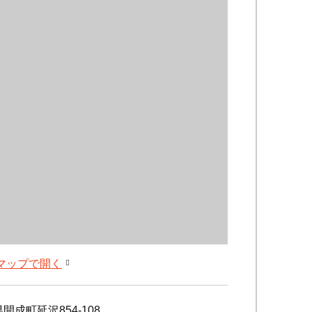
leマップで開く
開成町延沢854-108