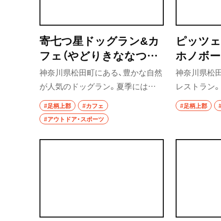
寄七つ星ドッグラン&カ
ピッツェ
フェ（やどりきななつぼ
ホノボー
しドッグランアンドカ
ア チェ
神奈川県松田町にある、豊かな自然
神奈川県松
フェ）
が人気のドッグラン。夏季には
レストラン
広々としたドッグプールも開設し、
た薪窯で、
#足柄上郡
#カフェ
#足柄上郡
ジビエ料理（期間限定）や手づくり
早く焼き上
#アウトドア・スポーツ
ドリンクを提供するカフェも併
は前菜5種、
設。カフェのみの利用も可能で、も
付き、メイン
ちろん愛犬も一緒に入店できる。
料理、肉料理
（写真提供＝STUDIOFUNTAS）
アラカルト
制。