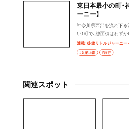
東日本最小の町・
ーニー】
神奈川県西部を流れ下る
い）町で、総面積はわずか
がら）の山並みの先に富
連載：徒然リトルジャーニー
味深く町内を巡ってみた
#足柄上郡
#旅行
関連スポット