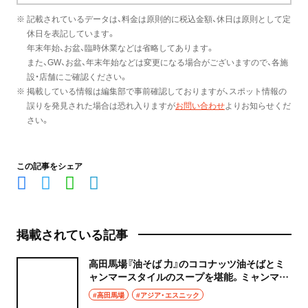
※ 記載されているデータは、料金は原則的に税込金額、休日は原則として定
休日を表記しています。
年末年始、お盆、臨時休業などは省略してあります。
また、GW、お盆、年末年始などは変更になる場合がございますので、各施
設・店舗にご確認ください。
※ 掲載している情報は編集部で事前確認しておりますが、スポット情報の
誤りを発見された場合は恐れ入りますが
お問い合わせ
よりお知らせくだ
さい。
この記事をシェア
掲載されている記事
高田馬場『油そば 力』のココナッツ油そばとミ
ャンマースタイルのスープを堪能。ミャンマー
と日本の食文化の懸け橋に！
#高田馬場
#アジア・エスニック