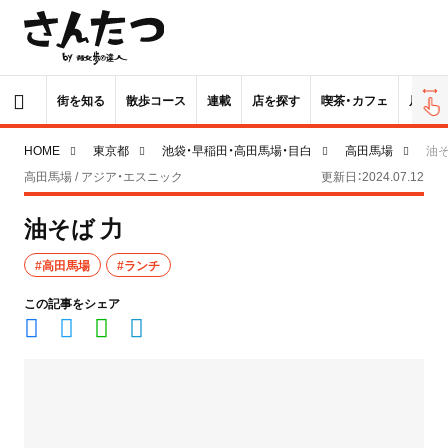
街を知る
散歩コース
連載
店を探す
喫茶・カフェ
居酒屋
HOME
東京都
池袋・早稲田・高田馬場・目白
高田馬場
油そ
高田馬場 / アジア・エスニック
更新日：2024.07.12
油そば 力
#高田馬場
#ランチ
この記事をシェア