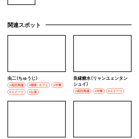
関連スポット
虫二（ちゅうじ）
良縁糖水（リャンユェンタン
シュイ）
#高田馬場
#喫茶・カフェ
#中華
#高田馬場
#中華
#スイーツ
#スイーツ
#お茶