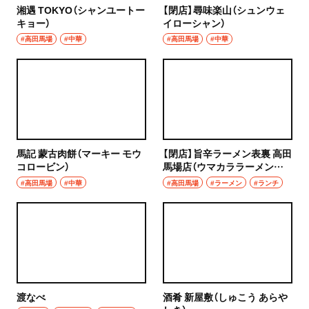
湘遇 TOKYO（シャンユートー
【閉店】尋味楽山（シュンウェ
キョー）
イローシャン）
#高田馬場
#中華
#高田馬場
#中華
馬記 蒙古肉餅（マーキー モウ
【閉店】旨辛ラーメン表裏 高田
コロービン）
馬場店（ウマカララーメンヒ
ョウリ）
#高田馬場
#中華
#高田馬場
#ラーメン
#ランチ
渡なべ
酒肴 新屋敷（しゅこう あらや