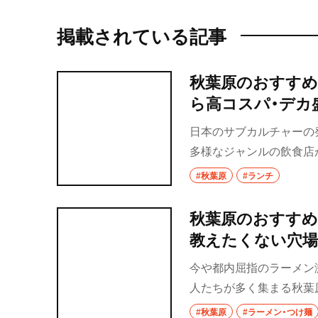
掲載されている記事
秋葉原のおすすめ
ら高コスパ・デカ
日本のサブカルチャーの
多様なジャンルの飲食店
しゃれ系と、安くてウマ
#秋葉原
#ランチ
秋葉原のおすすめ
教えたくない穴
今や都内屈指のラーメン
人たちが多く集まる秋葉
の自家製麺、こってり系か
#秋葉原
#ラーメン・つけ麺