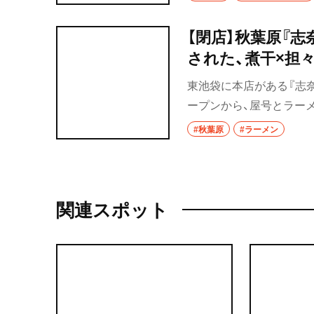
【閉店】秋葉原『志
された、煮干×担々
東池袋に本店がある『志奈そ
ープンから、屋号とラー
させた独創的なラーメン
#秋葉原
#ラーメン
作したのは、イケメン店
関連スポット