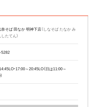
志奈そば 田なか 明神下店
（しなそば たなか み
んしたてん）
-5282
14:45LO・17:00～20:45LO（日は11:00～
O）