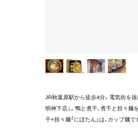
JR秋葉原駅から徒歩4分。電気街を
明神下店』。鴨と煮干、煮干と担々麺
干×担々麺「にぼたん」は、カップ麺