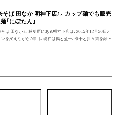
奈そば 田なか 明神下店』。カップ麺でも販売
麺「にぼたん」
ば 田なか』。秋葉原にある明神下店は、2015年12月30日オ
メンを変えながら7年目。現在は鴨と煮干、煮干と担々麺を融合
を提供中だ。カップ麺でも販売された人気の「にぼたん」を創
主！ 気になる味と店主に会いに行ってきた。