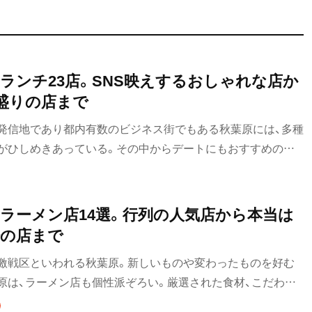
ランチ23店。SNS映えするおしゃれな店か
盛りの店まで
発信地であり都内有数のビジネス街でもある秋葉原には、多種
がひしめきあっている。その中からデートにもおすすめのお
い高コスパの店、食べておきたい個性的なラーメンをご紹介！
ラーメン店14選。行列の人気店から本当は
場の店まで
激戦区といわれる秋葉原。新しいものや変わったものを好む
原は、ラーメン店も個性派ぞろい。厳選された食材、こだわり
らあっさり系まで、バラエティーに富んだ15店をご紹介！