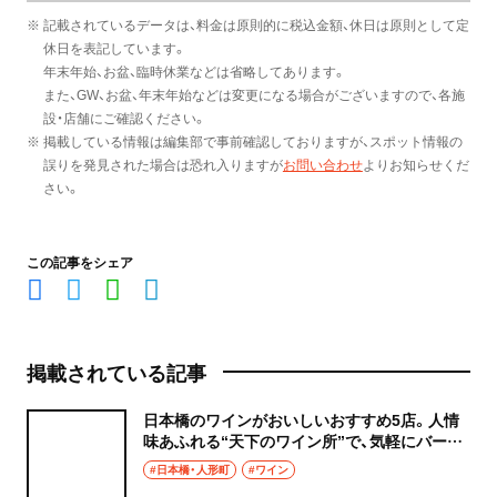
※ 記載されているデータは、料金は原則的に税込金額、休日は原則として定
休日を表記しています。
年末年始、お盆、臨時休業などは省略してあります。
また、GW、お盆、年末年始などは変更になる場合がございますので、各施
設・店舗にご確認ください。
※ 掲載している情報は編集部で事前確認しておりますが、スポット情報の
誤りを発見された場合は恐れ入りますが
お問い合わせ
よりお知らせくだ
さい。
この記事をシェア
掲載されている記事
日本橋のワインがおいしいおすすめ5店。人情
味あふれる“天下のワイン所”で、気軽にバー・
ホッピングを！
#日本橋・人形町
#ワイン