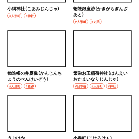
小網神社（こあみじんじゃ）
蛎殻銀座跡（かきがらぎんざ
あと）
#人形町
#神社
#人形町
#史跡
勧進帳の弁慶像（かんじんち
繁栄お玉稲荷神社（はんえい
ょうのべんけいぞう）
おたまいなりじんじゃ）
#人形町
#史跡
#日本橋
#人形町
#神社
うぶけや
小春軒（こはるけん）