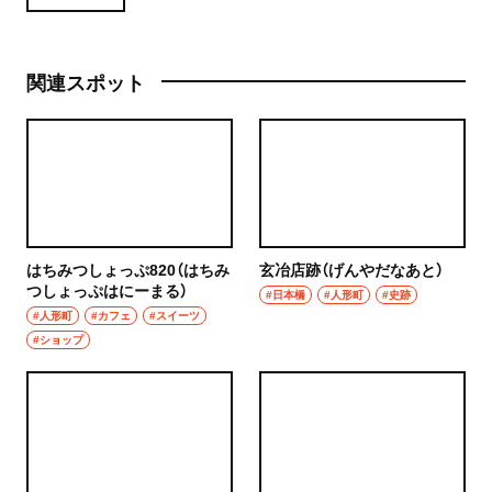
関連スポット
はちみつしょっぷ820（はちみ
玄冶店跡（げんやだなあと）
つしょっぷはにーまる）
#日本橋
#人形町
#史跡
#人形町
#カフェ
#スイーツ
#ショップ