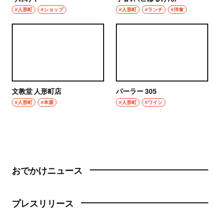
#人形町
#ショップ
#人形町
#ランチ
#洋食
文教堂 人形町店
パーラー 305
#人形町
#本屋
#人形町
#ワイン
おでかけニュース
プレスリリース