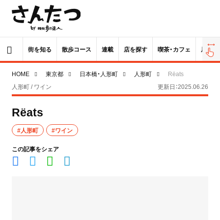
街を知る
散歩コース
連載
店を探す
喫茶・カフェ
居酒屋
HOME
東京都
日本橋・人形町
人形町
Rëats
人形町 / ワイン
更新日：2025.06.26
Rëats
#人形町
#ワイン
この記事をシェア