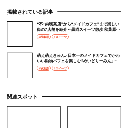
掲載されている記事
“不・純喫茶店”から“メイドカフェ”まで楽しい
街の7店舗を紹介～黒猫スイーツ散歩 秋葉原編
まとめ～
#秋葉原
#スイーツ
萌え萌えきゅん♪ 日本一のメイドカフェでかわ
いい動物パフェを楽しむ『めいどりーみん』～
黒猫スイーツ散歩 秋葉原編⑦～
#秋葉原
#スイーツ
関連スポット