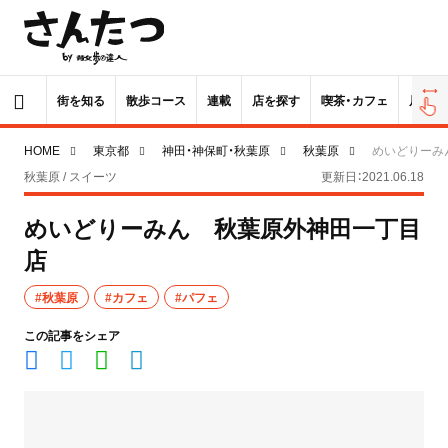
街を知る
散歩コース
連載
店を探す
喫茶・カフェ
居酒屋
HOME
東京都
神田・神保町・秋葉原
秋葉原
めいどりーみ
秋葉原 / スイーツ
更新日：2021.06.18
めいどりーみん 秋葉原外神田一丁目
店
#秋葉原
#カフェ
#パフェ
この記事をシェア