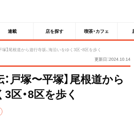
連載
店を探す
喫茶・カフェ
平塚】尾根道から遊行寺坂、海沿いをゆく3区・8区を歩く
更新日：2024.10.14
伝：戸塚〜平塚】尾根道から
3区・8区を歩く