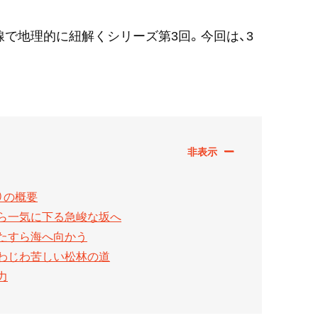
線で地理的に紐解くシリーズ第3回。今回は、3
）の概要
から一気に下る急峻な坂へ
ひたすら海へ向かう
じわじわ苦しい松林の道
力