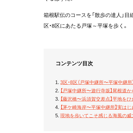
箱根駅伝のコースを「散歩の達人」目
区・8区にあたる戸塚～平塚を歩く。
コンテンツ目次
3区・8区（戸塚中継所〜平塚中継所
【戸塚中継所〜遊行寺坂】尾根道
【藤沢橋〜浜須賀交差点】平地を
【茅ケ崎海岸〜平塚中継所】実は
現地を歩いてこそ感じる海風の威