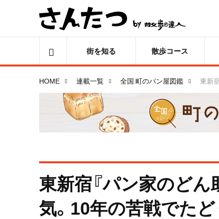
街を知る
散歩コース
HOME
連載一覧
全国 町のパン屋図鑑
東新
東新宿『パン家のどん
気。10年の苦戦でた