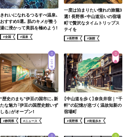
一度は泊まりたい憧れの旅籠3
きれいになれるつるすべ温泉、
選！ 長野県・中山道沿いの宿場
おすすめ5選。肌のキメが整う
町で贅沢なタイムトリップス
湯に浸かって美肌を極めよう！
テイを
#全国
#温泉
#長野県
#旅館
ニュース
街道歩き
“歴史のまち”伊豆の国市に、新
【中山道を歩く】奈良井宿｜“千
たな魅力『伊豆の国歴史館いず
軒”の記憶が息づく温故知新の
しる』がオープン！
宿場町
#静岡県
#ニュース
#長野県
#街道歩き