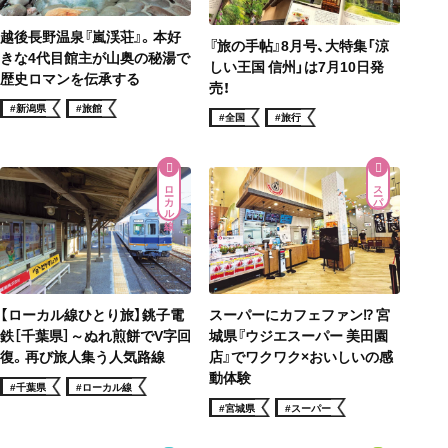
越後長野温泉『嵐渓荘』。本好
『旅の手帖』8月号、大特集「涼
きな4代目館主が山奥の秘湯で
しい王国 信州」は7月10日発
歴史ロマンを伝承する
売！
#新潟県
#旅館
#全国
#旅行
ローカル線
スーパー
【ローカル線ひとり旅】銚子電
スーパーにカフェファン⁉ 宮
鉄［千葉県］～ぬれ煎餅でV字回
城県『ウジエスーパー 美田園
復。再び旅人集う人気路線
店』でワクワク×おいしいの感
動体験
#千葉県
#ローカル線
#宮城県
#スーパー