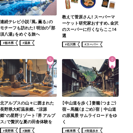
教えて菅原さん！ スーパーマ
連続テレビ小説『風、薫る』の
ーケット研究家おすすめ、金沢
モチーフも訪れた！ 明治の「那
のスーパーに行くならここ！4
須八湯」をめぐる旅へ
選
#栃木県
#温泉
#石川県
#スーパー
街道歩き
北アルプスの山々に囲まれた
【中山道を歩く】妻籠（つまご）
長野県大町温泉郷。“涼源
宿～馬籠（まごめ）宿｜中山道
郷”の星野リゾート『界 アルプ
の原風景 サムライロードをゆ
ス』で贅沢な夏の田舎体験を
く
#長野県
#旅館
#岐阜県
#街道歩き