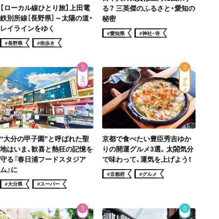
【ローカル線ひとり旅】上田電
る？ 三英傑のふるさと・愛知の
鉄別所線［長野県］～太陽の道・
秘密
レイラインをゆく
#愛知県
#神社・寺
#長野県
#街歩き
スーパー
グルメ
“大分の甲子園”と呼ばれた聖
京都で食べたい豊臣秀吉ゆか
地はいま、歓喜と熱狂の記憶を
りの開運グルメ3選。太閤気分
守る『春日浦フードスタジア
で味わって、運気を上げよう！
ム』に
#京都府
#グルメ
#大分県
#スーパー