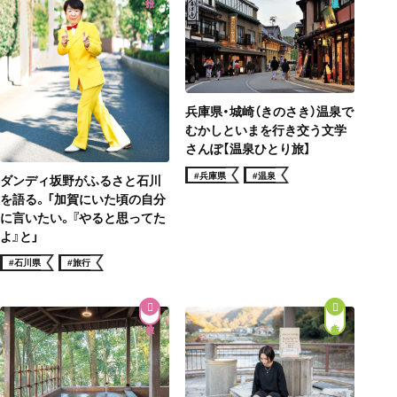
兵庫県・城崎（きのさき）温泉で
むかしといまを行き交う文学
さんぽ【温泉ひとり旅】
#兵庫県
#温泉
ダンディ坂野がふるさと石川
を語る。「加賀にいた頃の自分
に言いたい。『やると思ってた
よ』と」
#石川県
#旅行
街歩き