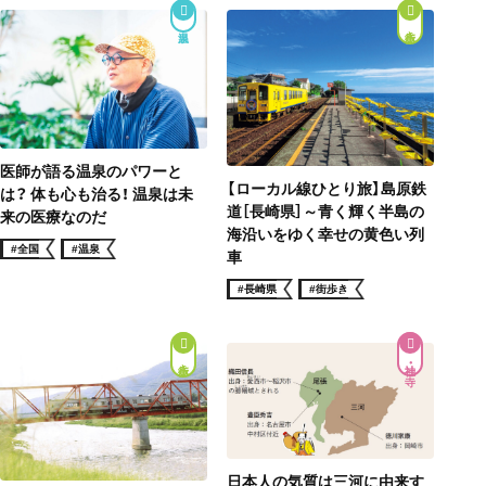
街歩き
医師が語る温泉のパワーと
【ローカル線ひとり旅】島原鉄
は？ 体も心も治る！ 温泉は未
道［長崎県］～青く輝く半島の
来の医療なのだ
海沿いをゆく幸せの黄色い列
#全国
#温泉
車
#長崎県
#街歩き
街歩き
神社・寺
日本人の気質は三河に由来す