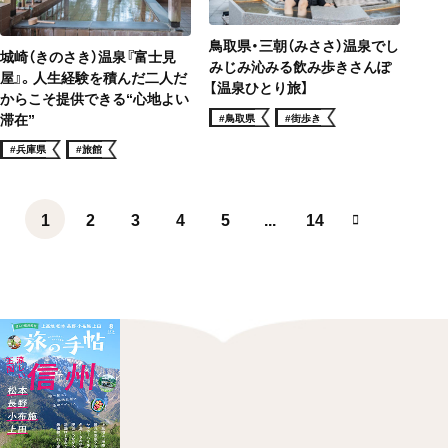
鳥取県・三朝（みささ）温泉でし
城崎（きのさき）温泉『富士見
みじみ沁みる飲み歩きさんぽ
屋』。人生経験を積んだ二人だ
【温泉ひとり旅】
からこそ提供できる“心地よい
滞在”
#鳥取県
#街歩き
#兵庫県
#旅館
1
2
3
4
5
...
14