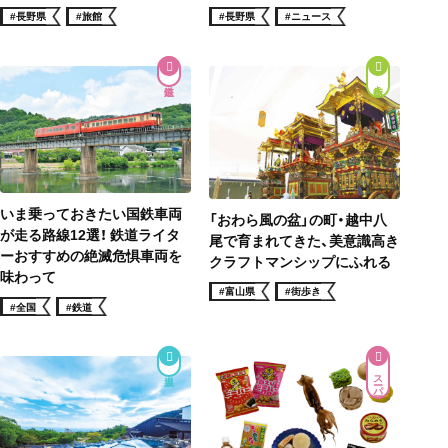
#長野県
#ニュース
#長野県
#旅館
街歩き
いま乗っておきたい国鉄車両
「おわら風の盆」の町・越中八
が走る路線12選！ 鉄道ライタ
尾で育まれてきた、美意識高き
ーおすすめの絶滅危惧車両を
クラフトマンシップにふれる
味わって
#富山県
#街歩き
#全国
#鉄道
スーパー