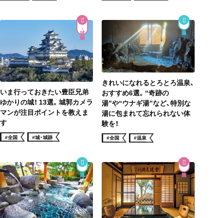
城・城跡
きれいになれるとろとろ温泉、
いま行っておきたい豊臣兄弟
おすすめ6選。“奇跡の
ゆかりの城！ 13選。城郭カメラ
湯”や“ウナギ湯”など、特別な
マンが注目ポイントを教えま
湯に包まれて忘れられない体
す
験を！
#全国
#城・城跡
#全国
#温泉