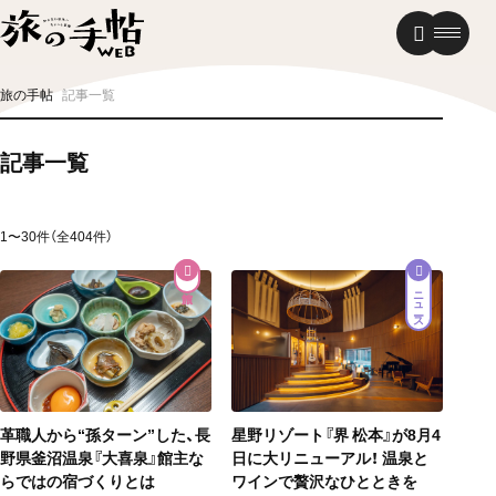
温泉
グルメ
街歩き
旅の手帖
記事一覧
ニュース
記事一覧
新着記事
1〜30件（全404件）
ニュース
星野リゾート『界 松本』が8月4
革職人から“孫ターン”した、長
日に大リニューアル！ 温泉と
野県釜沼温泉『大喜泉』館主な
ワインで贅沢なひとときを
らではの宿づくりとは