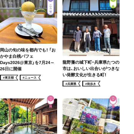
ニュース
街歩き
岡山の旬の味を都内でも！ 「お
かやま白桃パフェ
龍野藩の城下町・兵庫県たつの
Days2026@東京」を7月24～
市は、おいしい出合いがつきな
26日に開催
い発酵文化が生きる町！
#東京都
#ニュース
#兵庫県
#街歩き