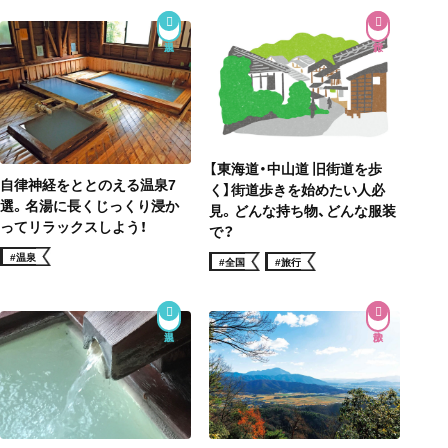
【東海道・中山道 旧街道を歩
自律神経をととのえる温泉7
く】街道歩きを始めたい人必
選。名湯に長くじっくり浸か
見。どんな持ち物、どんな服装
ってリラックスしよう！
で？
#温泉
#全国
#旅行