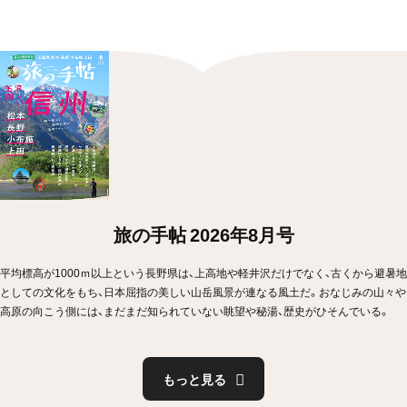
旅の手帖 2026年8月号
平均標高が1000ｍ以上という長野県は、上高地や軽井沢だけでなく、古くから避暑地
としての文化をもち、日本屈指の美しい山岳風景が連なる風土だ。おなじみの山々や
高原の向こう側には、まだまだ知られていない眺望や秘湯、歴史がひそんでいる。
もっと見る