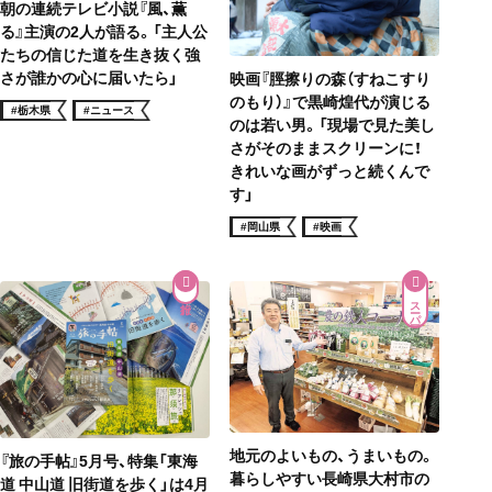
朝の連続テレビ小説『風、薫
る』主演の2人が語る。「主人公
たちの信じた道を生き抜く強
さが誰かの心に届いたら」
映画『脛擦りの森（すねこすり
のもり）』で黒崎煌代が演じる
#栃木県
#ニュース
のは若い男。「現場で見た美し
さがそのままスクリーンに！
きれいな画がずっと続くんで
す」
#岡山県
#映画
スーパー
地元のよいもの、うまいもの。
『旅の手帖』5月号、特集「東海
暮らしやすい長崎県大村市の
道 中山道 旧街道を歩く」は4月