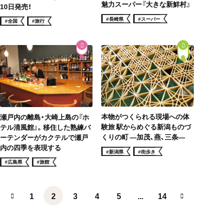
魅力スーパー『大きな新鮮村』
10日発売！
#長崎県
#スーパー
#全国
#旅行
街歩き
本物がつくられる現場への体
瀬戸内の離島・大崎上島の『ホ
験旅 駅からめぐる新潟ものづ
テル清風館』。移住した熟練バ
くりの町 ―加茂、燕、三条―
ーテンダーがカクテルで瀬戸
内の四季を表現する
#新潟県
#街歩き
#広島県
#旅館
1
2
3
4
5
...
14