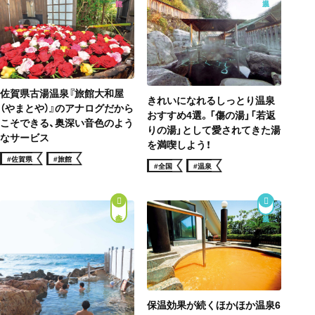
佐賀県古湯温泉『旅館大和屋
きれいになれるしっとり温泉
（やまとや）』のアナログだから
おすすめ4選。「傷の湯」「若返
こそできる、奥深い音色のよう
りの湯」として愛されてきた湯
なサービス
を満喫しよう！
#佐賀県
#旅館
#全国
#温泉
街歩き
保温効果が続くほかほか温泉6