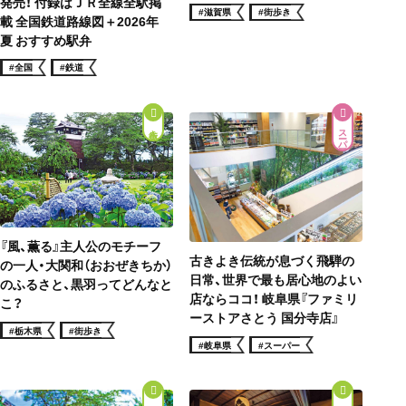
発売！ 付録はＪＲ全線全駅掲
#滋賀県
#街歩き
載 全国鉄道路線図＋2026年
夏 おすすめ駅弁
#全国
#鉄道
街歩き
スーパー
『風、薫る』主人公のモチーフ
古きよき伝統が息づく飛騨の
の一人・大関和（おおぜきちか）
日常、世界で最も居心地のよい
のふるさと、黒羽ってどんなと
店ならココ！ 岐阜県『ファミリ
こ？
ーストアさとう 国分寺店』
#栃木県
#街歩き
#岐阜県
#スーパー