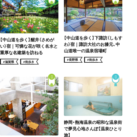
街歩き
街歩き
【中山道を歩く】下諏訪（しもす
【中山道を歩く】醒井（さめが
わ）宿｜諏訪大社のお膝元、中
い）宿｜可憐な花が咲く名水と
山道唯一の温泉宿場町
重厚な名建築を訪ねる
#長野県
#街歩き
#滋賀県
#街歩き
街歩き
静岡・熱海温泉の昭和な温泉街
で夢見心地さんぽ【温泉ひとり
旅】