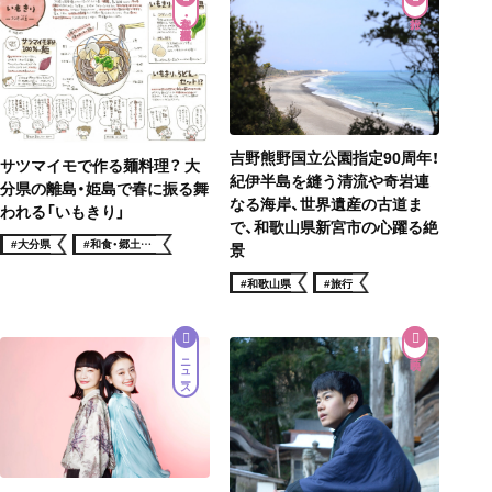
和食・郷土料理
吉野熊野国立公園指定90周年！
サツマイモで作る麺料理？ 大
紀伊半島を縫う清流や奇岩連
分県の離島・姫島で春に振る舞
なる海岸、世界遺産の古道ま
われる「いもきり」
で、和歌山県新宮市の心躍る絶
#大分県
#和食・郷土料
景
理
#和歌山県
#旅行
ニュース