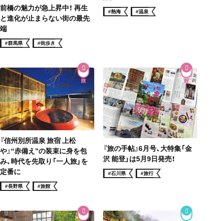
前橋の魅力が急上昇中！ 再生
#熱海
#温泉
と進化が止まらない街の最先
端
#群馬県
#街歩き
『信州別所温泉 旅宿 上松
『旅の手帖』6月号、大特集「金
や』“赤備え”の装束に身を包
沢 能登」は5月9日発売！
み、時代を先取り「一人旅」を
定番に
#石川県
#旅行
#長野県
#旅館