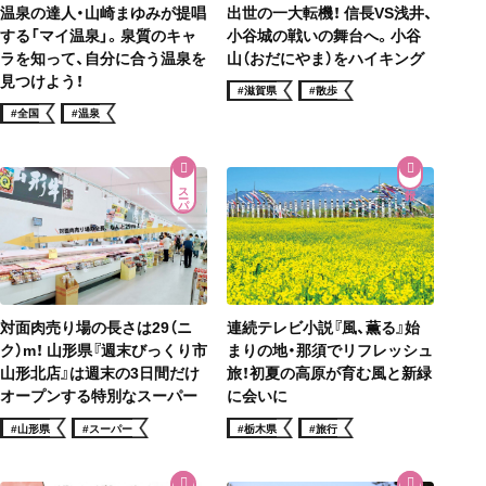
温泉の達人・山崎まゆみが提唱
出世の一大転機！ 信長VS浅井、
する「マイ温泉」。泉質のキャ
小谷城の戦いの舞台へ。小谷
ラを知って、自分に合う温泉を
山（おだにやま）をハイキング
見つけよう！
#滋賀県
#散歩
#全国
#温泉
スーパー
対面肉売り場の長さは29（ニ
連続テレビ小説『風、薫る』始
ク）m！ 山形県『週末びっくり市
まりの地・那須でリフレッシュ
山形北店』は週末の3日間だけ
旅！初夏の高原が育む風と新緑
オープンする特別なスーパー
に会いに
#山形県
#スーパー
#栃木県
#旅行