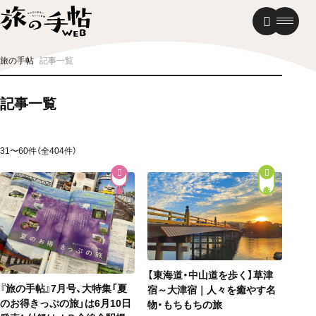
温泉
グルメ
街歩き
旅の手帖
記事一覧
ニュース
記事一覧
新着記事
31〜60件（全404件）
街歩き
【東海道・中山道を歩く】草津
『旅の手帖』7月号、大特集「夏
宿～大津宿｜人々を癒やす名
のお得きっぷの旅」は6月10日
物・もちもちの旅