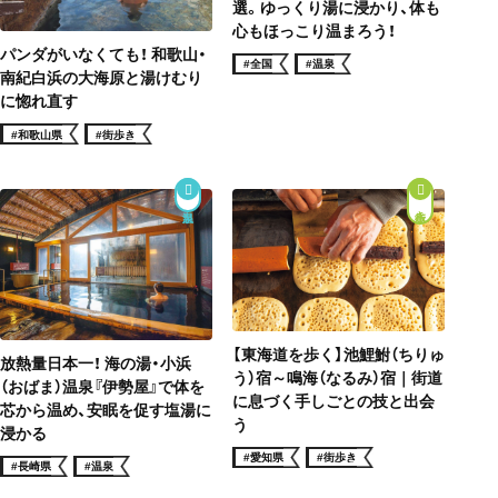
選。ゆっくり湯に浸かり、体も
心もほっこり温まろう！
パンダがいなくても！ 和歌山・
#全国
#温泉
南紀白浜の大海原と湯けむり
に惚れ直す
#和歌山県
#街歩き
街歩き
【東海道を歩く】池鯉鮒（ちりゅ
放熱量日本一！ 海の湯・小浜
う）宿～鳴海（なるみ）宿｜街道
（おばま）温泉『伊勢屋』で体を
に息づく手しごとの技と出会
芯から温め、安眠を促す塩湯に
う
浸かる
#愛知県
#街歩き
#長崎県
#温泉