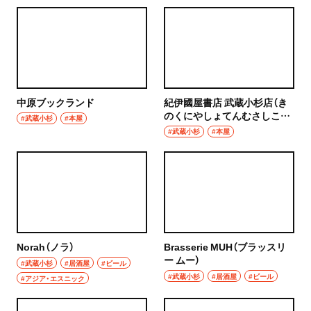
中原ブックランド
紀伊國屋書店 武蔵小杉店（き
のくにやしょてんむさしこす
#武蔵小杉
#本屋
ぎてん）
#武蔵小杉
#本屋
Norah（ノラ）
Brasserie MUH（ブラッスリ
ー ムー）
#武蔵小杉
#居酒屋
#ビール
#武蔵小杉
#居酒屋
#ビール
#アジア・エスニック