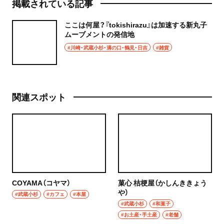
掲載されている記事
ここは何屋？『tokishirazu』は加速する新丸子
ムーブメントの発信地
#川崎・武蔵小杉・溝の口・鶴見・日吉
#雑貨
関連スポット
COYAMA（コヤマ）
菓心 桔梗屋（かしんききょう
や）
#武蔵小杉
#カフェ
#本屋
#武蔵小杉
#和菓子
#お土産・手土産
#老舗