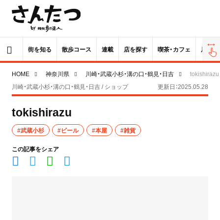
街を知る
散歩コース
連載
店を探す
喫茶・カフェ
居酒屋
HOME
神奈川県
川崎・武蔵小杉・溝の口・鶴見・日吉
tokishirazu
川崎・武蔵小杉・溝の口・鶴見・日吉 / ショップ
更新日：2025.05.28
tokishirazu
#武蔵小杉
#ビール
#本屋
#雑貨
この記事をシェア