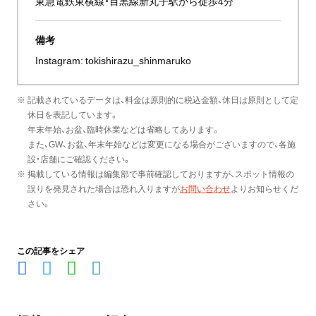
東急電鉄東横線・目黒線新丸子駅から徒歩4分
備考
Instagram:
tokishirazu_shinmaruko
※ 記載されているデータは、料金は原則的に税込金額、休日は原則として定
休日を表記しています。
年末年始、お盆、臨時休業などは省略してあります。
また、GW、お盆、年末年始などは変更になる場合がございますので、各施
設・店舗にご確認ください。
※ 掲載している情報は編集部で事前確認しておりますが、スポット情報の
誤りを発見された場合は恐れ入りますが
お問い合わせ
よりお知らせくだ
さい。
この記事をシェア