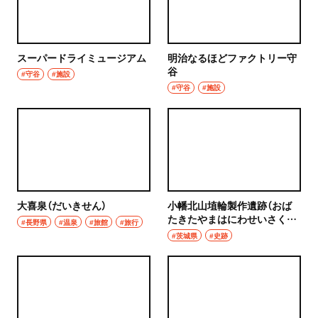
スーパードライミュージアム
明治なるほどファクトリー守
谷
#守谷
#施設
#守谷
#施設
大喜泉（だいきせん）
小幡北山埴輪製作遺跡（おば
たきたやまはにわせいさくい
#長野県
#温泉
#旅館
#旅行
せき）
#茨城県
#史跡