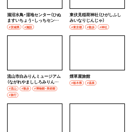
涸沼水鳥・湿地センター（ひぬ
東伏見稲荷神社（ひがしふし
ますいちょう・しっちセンタ
みいなりじんじゃ）
ー）
#茨城県
#施設
#東京都
#散歩
#神社
流山市白みりんミュージアム
煙草屋旅館
（ながれやまししろみりんミ
#栃木県
#温泉
ュージアム）
#流山
#散歩
#博物館・美術館
#旅行