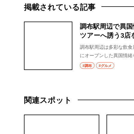
掲載されている記事
調布駅周辺で異国
ツアーへ誘う3店
調布駅周辺は多彩な飲食店
にオープンした異国情緒
どの国のランチへ行く？
#調布
#グルメ
関連スポット