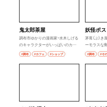
鬼太郎茶屋
妖怪ポス
調布市ゆかりの漫画家・水木しげる
茅葺（ぶ）き
のキャラクターがいっぱいのカフ
ーモラスな
ェ兼ショップ。水木しげるの世界
太郎と一反
#調布
#カフェ
#ショップ
#調布
#そ
観を満喫でき、オリジナルグッズも
怪が描かれ
豊富にそろう。写真＝（C）水木プロ
車場の建物
ダクション
用できる。写
ション