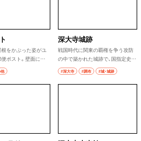
ト
深大寺城跡
屋根をかぶった姿がユ
戦国時代に関東の覇権を争う攻防
郵便ポスト。壁面に鬼
の中で築かれた城跡で、国指定史
もめんや猫娘などの妖
跡。多摩川を望む高台の地形を利
の他
#深大寺
#調布
#城・城跡
た調布駅北第1自転車駐
用した防御構造が特徴で、復元した
の前にあり、もちろん使
2つの郭を公開している。写真＝調
真＝（C）水木プロダク
布市郷土博物館