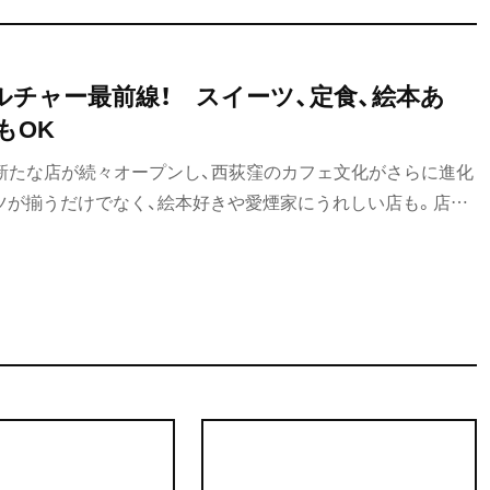
ルチャー最前線！ スイーツ、定食、絵本あ
もOK
め新たな店が続々オープンし、西荻窪のカフェ文化がさらに進化
ツが揃うだけでなく、絵本好きや愛煙家にうれしい店も。店主
カフェ、その最前線をお届けします！