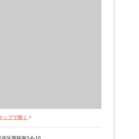
leマップで開く
並区西荻南2-6-10