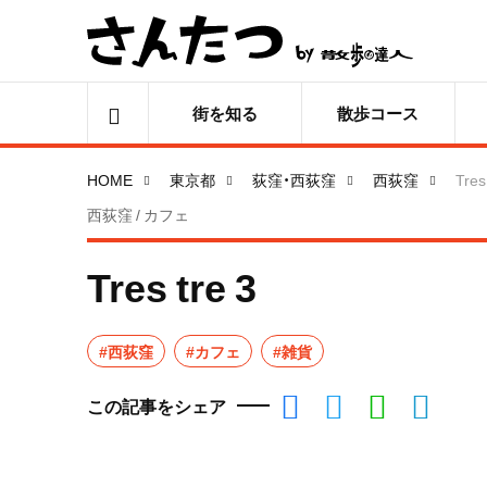
街を知る
散歩コース
HOME
東京都
荻窪・西荻窪
西荻窪
Tres
西荻窪 / カフェ
Tres tre 3
#西荻窪
#カフェ
#雑貨
この記事をシェア