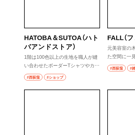
HATOBA＆SUTOA（ハト
FALL（
バアンドストア）
元美容室の
た空間に一
1階は100色以上の生地を職人が縫
える店。実
い合わせたボーダーTシャツやカー
#西荻窪
#
する工藤冬
ディガンがポップ＆キュートなフ
#西荻窪
#ショップ
FALLハー
ァッションブランド『SUTOA』の
の三品さん
直営店、2階は年間約12本の作家の
ての顔も持
企画展を催すギャラリー
『HATOBA』になっている。この店
を運営する國時誠さんは、西荻窪の
イベント「西荻茶散歩」の実行委員
長も務めている。