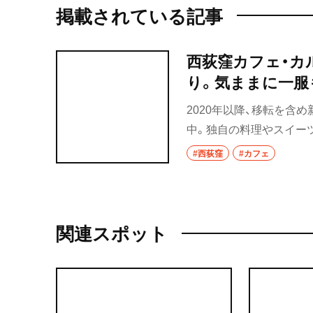
掲載されている記事
西荻窪カフェ・カ
り。気ままに一服
2020年以降、移転を含
中。独自の料理やスイー
の偏愛たっぷりの西荻窪
#西荻窪
#カフェ
関連スポット