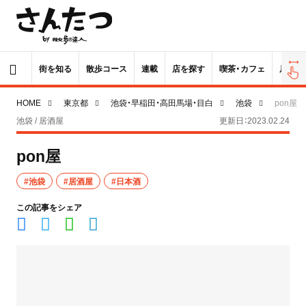
街を知る
散歩コース
連載
店を探す
喫茶・カフェ
居酒屋
HOME
東京都
池袋・早稲田・高田馬場・目白
池袋
pon屋
池袋 / 居酒屋
更新日：2023.02.24
pon屋
#池袋
#居酒屋
#日本酒
この記事をシェア