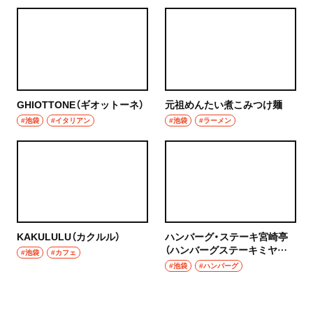
GHIOTTONE（ギオットーネ）
元祖めんたい煮こみつけ麺
#池袋
#イタリアン
#池袋
#ラーメン
KAKULULU（カクルル）
ハンバーグ・ステーキ宮崎亭
（ハンバーグステーキミヤザ
#池袋
#カフェ
キテイ）
#池袋
#ハンバーグ