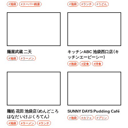
#池袋
#スーパー銭湯
#池袋
#ランチ
#うどん
麺屋武蔵 二天
キッチンABC 池袋西口店（キ
ッチンエービーシー）
#池袋
#ラーメン
#池袋
#定食
#洋食
麺処 花田 池袋店（めんどころ
SUNNY DAYS Pudding Café
はなだ いけぶくろてん）
#池袋
#カフェ
#プリン
#池袋
#ラーメン
#ランチ