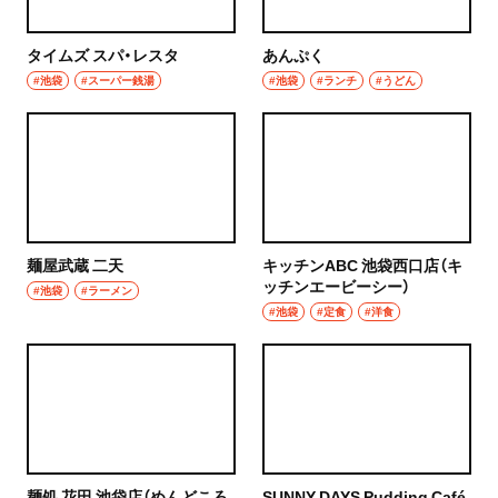
タイムズ スパ・レスタ
あんぷく
#池袋
#スーパー銭湯
#池袋
#ランチ
#うどん
麺屋武蔵 二天
キッチンABC 池袋西口店（キ
ッチンエービーシー）
#池袋
#ラーメン
#池袋
#定食
#洋食
麺処 花田 池袋店（めんどころ
SUNNY DAYS Pudding Café