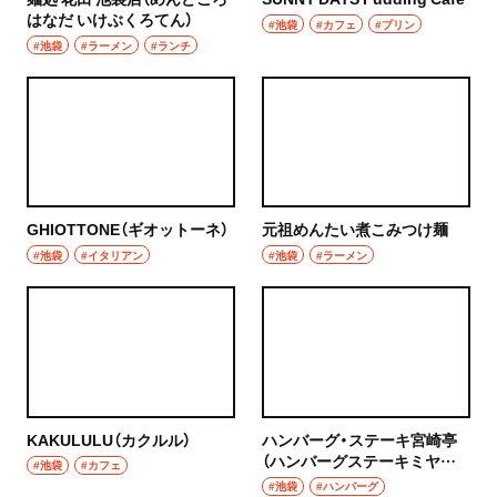
はなだ いけぶくろてん）
#池袋
#カフェ
#プリン
#池袋
#ラーメン
#ランチ
GHIOTTONE（ギオットーネ）
元祖めんたい煮こみつけ麺
#池袋
#イタリアン
#池袋
#ラーメン
KAKULULU（カクルル）
ハンバーグ・ステーキ宮崎亭
（ハンバーグステーキミヤザ
#池袋
#カフェ
キテイ）
#池袋
#ハンバーグ