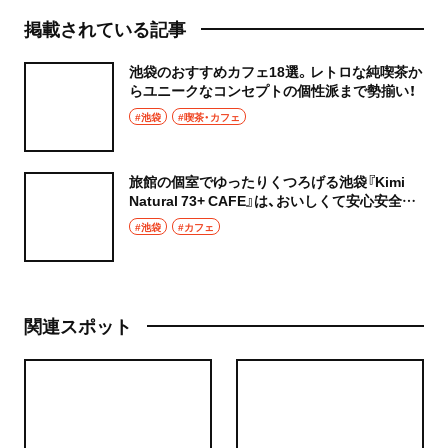
掲載されている記事
池袋のおすすめカフェ18選。レトロな純喫茶か
らユニークなコンセプトの個性派まで勢揃い！
#池袋
#喫茶・カフェ
旅館の個室でゆったりくつろげる池袋『Kimi
Natural 73+ CAFE』は、おいしくて安心安全な
食にこだわる自然派カフェ
#池袋
#カフェ
関連スポット