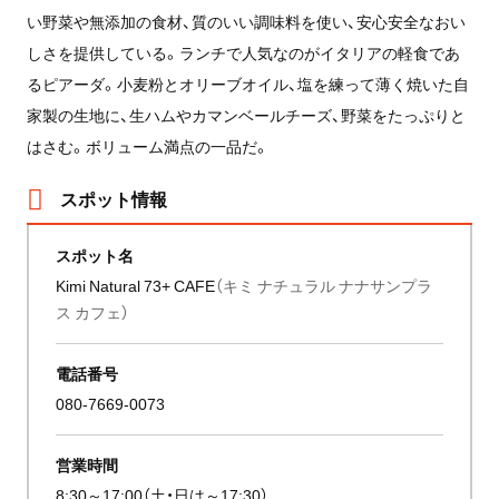
い野菜や無添加の食材、質のいい調味料を使い、安心安全なおい
しさを提供している。ランチで人気なのがイタリアの軽食であ
るピアーダ。小麦粉とオリーブオイル、塩を練って薄く焼いた自
家製の生地に、生ハムやカマンベールチーズ、野菜をたっぷりと
はさむ。ボリューム満点の一品だ。
スポット情報
スポット名
Kimi Natural 73+ CAFE
（キミ ナチュラル ナナサンプラ
ス カフェ）
電話番号
080-7669-0073
営業時間
8:30～17:00（土・日は～17:30）