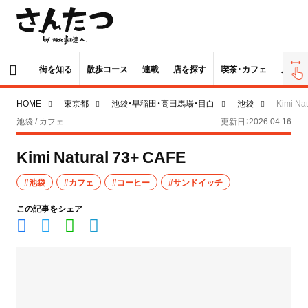
街を知る
散歩コース
連載
店を探す
喫茶・カフェ
居酒屋
HOME
東京都
池袋・早稲田・高田馬場・目白
池袋
Kimi Na
池袋 / カフェ
更新日：2026.04.16
Kimi Natural 73+ CAFE
#池袋
#カフェ
#コーヒー
#サンドイッチ
この記事をシェア