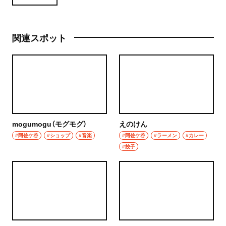
関連スポット
mogumogu（モグモグ）
えのけん
#阿佐ケ谷
#ショップ
#音楽
#阿佐ケ谷
#ラーメン
#カレー
#餃子