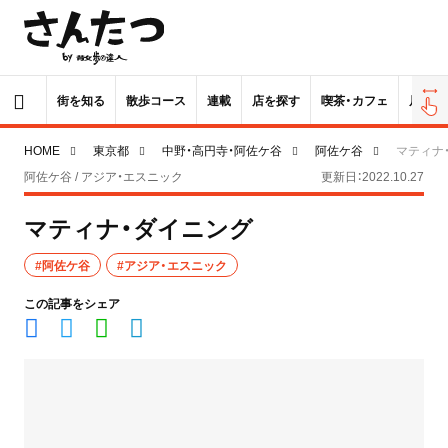
街を知る
散歩コース
連載
店を探す
喫茶・カフェ
居酒屋
HOME
東京都
中野・高円寺・阿佐ケ谷
阿佐ケ谷
マティナ
阿佐ケ谷 / アジア・エスニック
更新日：2022.10.27
マティナ・ダイニング
#阿佐ケ谷
#アジア・エスニック
この記事をシェア