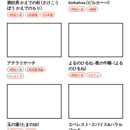
酒好房 かえでの杜（さけこう
birkahve（ビルカーべ）
ぼう かえでのもり）
#阿佐ケ谷
#雑貨
#阿佐ケ谷
#居酒屋
#日本酒
アテラリサーチ
よるのひるね -夜の午睡-（よる
のひるね）
#阿佐ケ谷
#西武新宿線
#阿佐ケ谷
#カフェ
#ショップ
玉の湯（たまのゆ）
エベレスト・スパイス&ハラル
フード