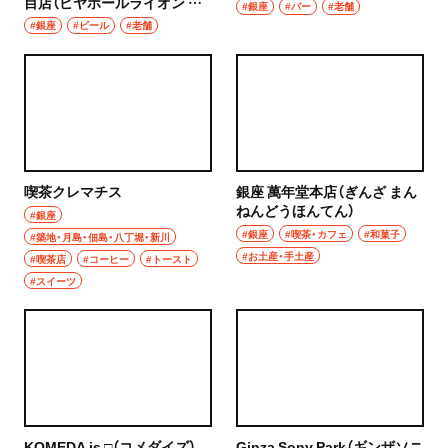
目店（ビヤホールライオン ぎ
#銀座
#バー
#老舗
んざななちょうめてん）
#銀座
#ビール
#老舗
喫茶クレマチス
銀座 萬年堂本店（ぎんざ まん
ねんどうほんてん）
#銀座
#銀座
#喫茶・カフェ
#和菓子
#築地・月島・佃島・八丁堀・新川
#お土産・手土産
#喫茶店
#コーヒー
#トースト
#スイーツ
KOMEDA is □（コメダイズ）
Ginza Sony Park（ギンザソニ