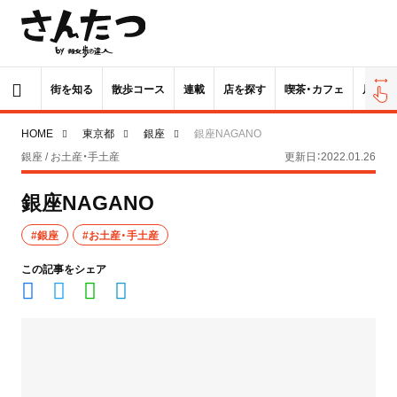
街を知る
散歩コース
連載
店を探す
喫茶・カフェ
居酒屋
HOME
東京都
銀座
銀座NAGANO
銀座 / お土産・手土産
更新日：2022.01.26
銀座NAGANO
#銀座
#お土産・手土産
この記事をシェア