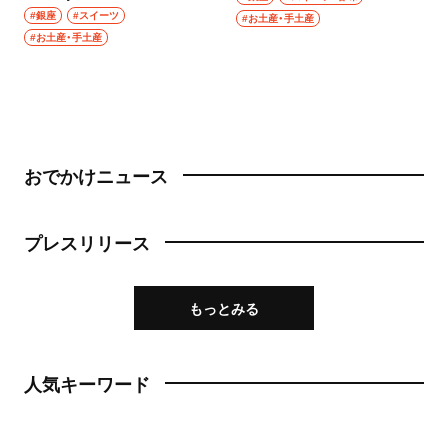
ン フランセ）
#銀座
#スイーツ
#お土産・手土産
#お土産・手土産
おでかけニュース
プレスリリース
もっとみる
人気キーワード