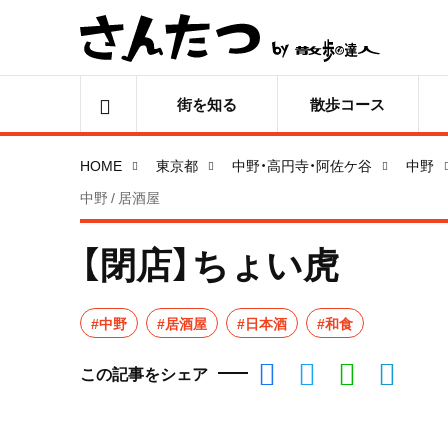
街を知る
散歩コース
HOME
東京都
中野・高円寺・阿佐ケ谷
中野
中野 / 居酒屋
【閉店】ちょい虎
#中野
#居酒屋
#日本酒
#和食
この記事をシェア