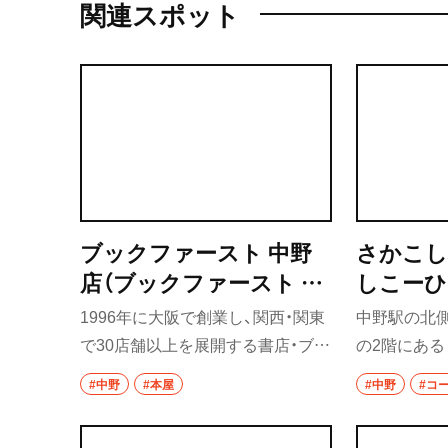
関連スポット
ブックファースト 中野
さかこし
店（ブックファースト な
しこーひ
かのてん）
1996年に大阪で創業し、関西・関東
中野駅の北
で30店舗以上を展開する書店・ブッ
の2階にある
クファーストの中野店。2017年オ
は、ネルド
#中野
#本屋
#中野
#コ
ープン、2024年には店内がリニュ
ーを堪能で
ーアルし、より開かれた売り場へと
のある味わ