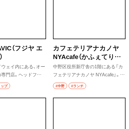
種類あるケーキや、アイ
系のダブルスープを合わせて複雑
に生クリームを注いだ
で奥深い味わいに。手揉み麺や、豚
ーヒーにも注目。
＆鶏チャーシューなど、随所に店主
のこだわりが詰まっている。炭火
つるし焼豚丼も要チェックだ。
 AVIC（フジヤ エ
カフェテリアナカノヤ
）
NYAcafe（かふぇてりあ
なかのや えぬわいえー
ドウェイ内にある、オー
中野区役所新庁舎の1階にある『カ
かふぇ）
の専門店。ヘッドフォ
フェテリアナカノヤ NYAcafe』。役
ン、プレーヤー、アン
所の食堂のイメージとはかけ離れ
ョップ
#中野
#ランチ
材を幅広く取り扱う。
た、明るくおしゃれなカフェテリア
だ。ランチの一番人気は一汁三菜
定食。役所の食堂として健康面へ
の配慮もしっかり備わっている。
街なかのカフェにも負けない、見映