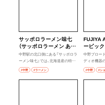
刷新された。
では。約10
スコーヒー
コールドコ
サッポロラーメン味七
FUJIYA
（サッポロラーメン あじ
ービック
しち）
中野駅の北口側にある『サッポロラ
中野ブロー
ーメン味七』では、北海道産の特製
ディオ機器
味噌を使用した味噌ラーメンが味
ンやイヤフォ
#中野
#ラーメン
#中野
#シ
わえる。イチオシは、札幌市出身の
プなどの機
店主が試行錯誤を重ねた特みそラ
ーメン。濃厚なスープは味噌の風
味が豊かで、パンチのある味わい
だ。シコシコ食感の麺との相性も