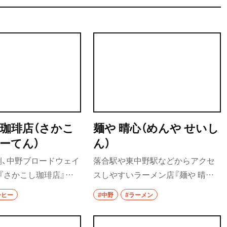
珈琲店（さかこ
麺や 晴心（めんや せいし
ーてん）
ん）
側、中野ブロードウェイ
落合駅や東中野駅などからアクセ
『さかこし珈琲店』で
スしやすいラーメン店『麺や 晴心』
リップの自家焙煎コーヒ
のイチオシは、特製手揉み中華そば
ーヒー
#中野
#ラーメン
きる。まろやかで丸み
（醤油）。醤油ダレには6種類の醤油
いはネルドリップなら
をブレンドし、そこに動物系と魚介