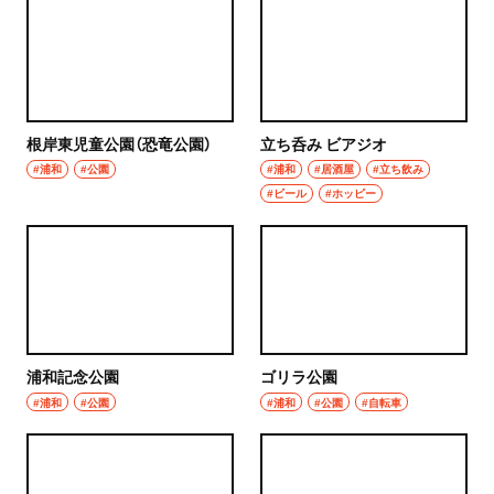
根岸東児童公園（恐竜公園）
立ち呑み ビアジオ
#浦和
#公園
#浦和
#居酒屋
#立ち飲み
#ビール
#ホッピー
浦和記念公園
ゴリラ公園
#浦和
#公園
#浦和
#公園
#自転車