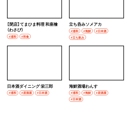
【閉店】てまひま料理 和座檜
立ち呑みソメアカ
（わさび）
#浦和
#海鮮
#日本酒
#浦和
#和食
#立ち飲み
日本酒ダイニング 栄三郎
海鮮酒場わんす
#浦和
#居酒屋
#日本酒
#浦和
#海鮮
#居酒屋
#日本酒