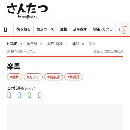
街を知る
散歩コース
連載
店を探す
喫茶・カフェ
居酒屋
HOME
埼玉県
大宮・浦和
浦和
楽風
浦和 / 喫茶・カフェ
更新日：2021.06.14
楽風
#浦和
#カフェ
#喫茶店
#和菓子
この記事をシェア