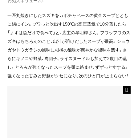
わぬ大ボリューム！
一匹丸焼きにしたスズキをカボチャベースの黄金スープととも
に鍋にイン。ブワっと吹出す150℃の高圧蒸気で10分蒸したら
「まずは魚だけで食べて」と、店主の牟明輝さん。フワッフワのス
ズキはもちろんのこと、出汁が溶けだしたスープが最高。ショウ
ガやトウガラシの風味に柑橘の酸味が爽やかな後味を残す。さ
らにキノコや野菜、肉団子、ライスヌードルも加えて2度目の蒸
し。とろみが強くなったスープを麺に絡ませ、ずずっとすする。
強くなった甘みと野趣がクセになり、次のひと口が止まらない！