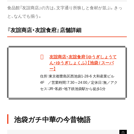
食品館『友誼商店』の方は、文字通り所狭しと食材が並ぶ。きっ
と、なんでも揃う。
『友誼商店・友誼食府』店舗詳細
友誼商店・友誼食府（ゆうぎしょうて
ん・ゆうぎしょくふ）【池袋 / スーパ
ー】
住所：東京都豊島区西池袋1-28-6 大和産業ビル
4F ／営業時間：7:30～24:00／定休日：無／アク
セス：JR・私鉄・地下鉄池袋駅から徒歩1分
池袋ガチ中華の今昔物語