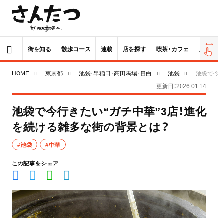
街を知る
散歩コース
連載
店を探す
喫茶・カフェ
居酒屋
HOME
東京都
池袋・早稲田・高田馬場・目白
池袋
池袋で今
更新日：2026.01.14
池袋で今行きたい“ガチ中華”3店！進化
を続ける雑多な街の背景とは？
#池袋
#中華
この記事をシェア