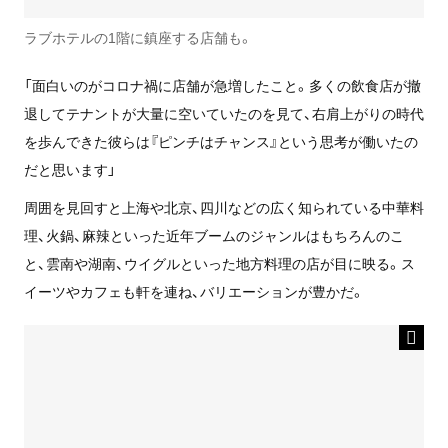
ラブホテルの1階に鎮座する店舗も。
「面白いのがコロナ禍に店舗が急増したこと。多くの飲食店が撤
退してテナントが大量に空いていたのを見て、右肩上がりの時代
を歩んできた彼らは『ピンチはチャンス』という思考が働いたの
だと思います」
周囲を見回すと上海や北京、四川などの広く知られている中華料
理、火鍋、麻辣といった近年ブームのジャンルはもちろんのこ
と、雲南や湖南、ウイグルといった地方料理の店が目に映る。ス
イーツやカフェも軒を連ね、バリエーションが豊かだ。