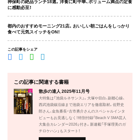
神保町の絶品ランチ18選。洋食に町中華、ボリューム満点の定食
に感動必至！
都内のおすすめモーニング21店。おいしい朝ごはんをしっかり
食べて元気スイッチをON！
この記事をシェア
この記事に関連する書籍
散歩の達人 2025年11月号
大特集は「池袋ルネサンス」。大塚や目白、副都心線、
西武池袋線沿線まで池袋エリアを徹底取材。佐野史
郎さん、金魚番長・古市勇介さんのスペシャルインタ
ビューもお見逃しなく！特別付録「Beach V SMA芸人
大集合カレンダー2026」付き。新連載「手塚理美のガ
チロケハン」もスタート！