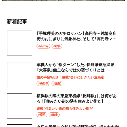
新着記事
【手塚理美のガチロケハン】高円寺～純情商店
街のおにぎりに気象神社、そして「高円寺マシ
タ」へ！
#高円寺
#散歩
革職人から“孫ターン”した、長野県釜沼温泉
『大喜泉』館主ならではの宿づくりとは
旅の手帖WEB
連載：会いに行きたい温泉宿
#長野県
#旅館
横浜駅の隣の東急東横線「反町駅」には何があ
る？【住みたい街の隣も住みよい街だ】
連載：住みたい街の隣も住みよい街だ
#横浜
#散歩
水辺の風景に心和む茨城県茨城町。埋もれた魅