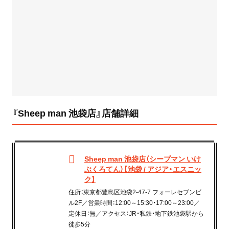
『Sheep man 池袋店』店舗詳細
Sheep man 池袋店（シープマン いけ
ぶくろてん）【池袋 / アジア・エスニッ
ク】
住所：東京都豊島区池袋2-47-7 フォーレセブンビ
ル2F／営業時間：12:00～15:30・17:00～23:00／
定休日：無／アクセス：JR・私鉄・地下鉄池袋駅から
徒歩5分