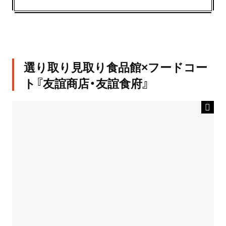
選り取り見取り食品館×フードコー
ト『友誼商店・友誼食府』