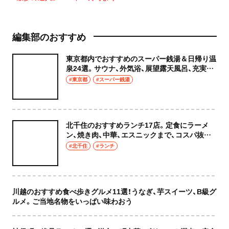
編集部のおすすめ
東京都内でおすすめのスーパー銭湯＆日帰り温
泉24選。サウナ、外気浴、展望露天風呂、充実の
癒やし空間へ
#東京都
#スーパー銭湯
北千住のおすすめランチ17店。定食にラーメ
ン、焼き肉、中華、エスニックまで、コスパ抜群
な店もおしゃれな店も網羅してご紹介！
#北千住
#ランチ
川越のおすすめ食べ歩きグルメ11選！うなぎ、芋スイーツ、B級グ
ルメ。ご当地名物をいっぱい味わおう