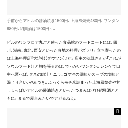
手前からアヒルの醤油焼き1500円、上海風焼売480円、ワンタン
880円、紹興酒は1500円～。
ビルのワンフロア丸ごと使った食品館のフードコートには、四
川、湖南、東北、西安といった各地の料理がズラリ。立ち寄ったの
は上海料理店『大沪邨（ダウツン）』だ。店主の沈凱さんが「これが
ソウルフード！」と胸を張るのは、でっかいワンタン。レンゲで口
中へ運べば、タネの肉汁とニラ、ゴマ油の風味がスープの塩味と
混じり合い、やみつき。ふっくらモチ米詰まった上海風焼売や甘
しょっぱいアヒルの醤油焼きといったつまみはぜひ紹興酒とと
もに。まるで屋台みたいでアガるねえ。