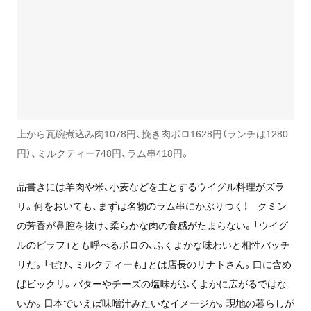
上から瓦碗煮込み肉1078円、挽き肉ポロ1628円（ランチは1280
円）、ミルクティー748円、ラム串418円。
品書きには羊肉や米、小麦などを主とするウイグル料理がズラ
リ。何をおいても、まずは名物のラム串にかぶりつく！ クミン
の芳香が鼻腔を抜け、柔らかな肉の食感がたまらない。「ウイグ
ルのピラフ」とも呼べるポロの、ふくよかな味わいと相性バッチ
リだ。「ぜひ、ミルクティーも」とは店長のリナトさん。口に含め
ばビックリ。バターやチーズの塩味がふくよかに広がるではな
いか。日本でいえば味噌汁みたいなイメージか。現地の暮らしが