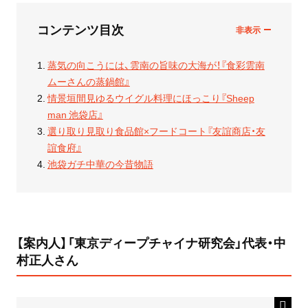
コンテンツ目次
蒸気の向こうには、雲南の旨味の大海が！『食彩雲南
ムーさんの蒸鍋館』
情景垣間見ゆるウイグル料理にほっこり『Sheep
man 池袋店』
選り取り見取り食品館×フードコート『友誼商店・友
誼食府』
池袋ガチ中華の今昔物語
【案内人】「東京ディープチャイナ研究会」代表・中
村正人さん