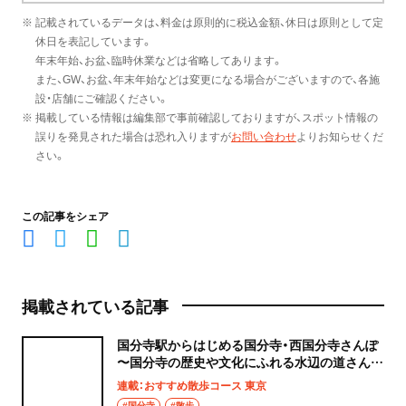
※ 記載されているデータは、料金は原則的に税込金額、休日は原則として定
休日を表記しています。
年末年始、お盆、臨時休業などは省略してあります。
また、GW、お盆、年末年始などは変更になる場合がございますので、各施
設・店舗にご確認ください。
※ 掲載している情報は編集部で事前確認しておりますが、スポット情報の
誤りを発見された場合は恐れ入りますが
お問い合わせ
よりお知らせくだ
さい。
この記事をシェア
掲載されている記事
国分寺駅からはじめる国分寺・西国分寺さんぽ
〜国分寺の歴史や文化にふれる水辺の道さんぽ
コース〜
連載：おすすめ散歩コース 東京
#国分寺
#散歩