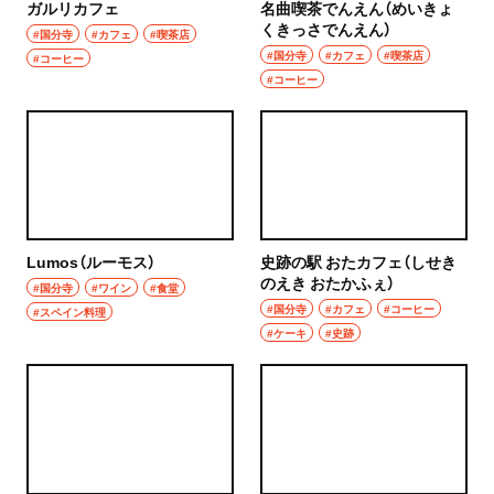
ガルリカフェ
名曲喫茶でんえん（めいきょ
くきっさでんえん）
#国分寺
#カフェ
#喫茶店
#国分寺
#カフェ
#喫茶店
#コーヒー
#コーヒー
Lumos（ルーモス）
史跡の駅 おたカフェ（しせき
のえき おたかふぇ）
#国分寺
#ワイン
#食堂
#国分寺
#カフェ
#コーヒー
#スペイン料理
#ケーキ
#史跡