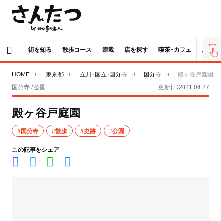
街を知る
散歩コース
連載
店を探す
喫茶・カフェ
居酒屋
HOME
東京都
立川・国立・国分寺
国分寺
殿ヶ谷戸庭園
国分寺 / 公園
更新日：2021.04.27
殿ヶ谷戸庭園
#国分寺
#散歩
#史跡
#公園
この記事をシェア