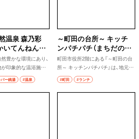
然温泉 森乃彩
～町田の台所～ キッチ
かいてんねんお
ンパチパチ（まちだのだ
もりのいろど
いどころ きっちんぱち
自然豊かな環境にあり、
町田市役所2階にある『～町田の台
ぱち）
物が印象的な温浴施
所～ キッチンパチパチ』は、地元の
け流しの露天風呂をは
食材を積極的に取り入れたメニュ
ーパー銭湯
#温泉
#町田
#ランチ
や替り湯など5種類の
ーを提供する、町田愛あふれる食
類のサウナなどがあり、
堂。人気のランチは、食べきれない
い。湯上りは3種類の
人が続出するほどボリューミーな
スタイルを選べる休憩
唐揚げ定食。市内の牧場で育てら
処ではバラエティー豊
れた幻の黒毛和牛・東京ビーフを使
ニューが楽しめる。
ったカレーやステーキは、それを食
べるためだけに町田に足を運びた