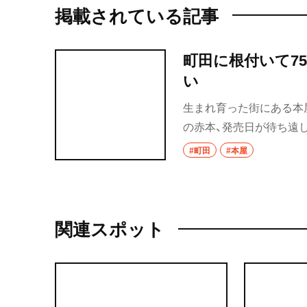
掲載されている記事
町田に根付いて75
い
生まれ育った街にある本
の赤本、発売日が待ち遠
あると安心する店。町田『
#町田
#本屋
関連スポット