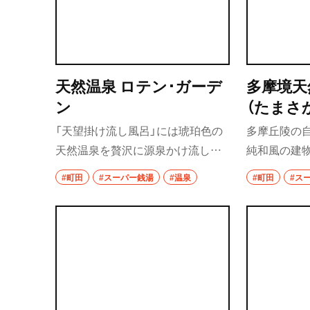
天然温泉 ロテン･ガーデ
多摩境天
ン
（たまさ
んせん 
「天望掛け流し風呂」には琥珀色の
多摩丘陵の
り）
天然温泉を贅沢に源泉かけ流し。
純和風の建
湯はつるつるとした感触でさっぱ
設。源泉か
#町田
#スーパー銭湯
#温泉
#町田
#ス
りすると同時に保湿効果も期待で
じめ、炭酸泉
き、美肌の湯として人気だ。岩盤浴
内風呂、2種
は2種類、まんがマルチルームには1
湯巡りが楽し
万冊の蔵書が。そしてランニング
リラックス
ステーションとしての利用もOKと
処へ。食事
サービス満点。
かな食事メ