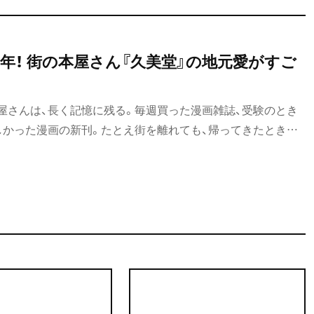
年！ 街の本屋さん『久美堂』の地元愛がすご
屋さんは、長く記憶に残る。毎週買った漫画雑誌、受験のとき
しかった漫画の新刊。たとえ街を離れても、帰ってきたときに
久美堂（ひさみどう）』はそんな場所だ。