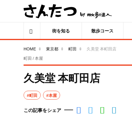
街を知る
散歩コース
HOME
東京都
町田
久美堂 本町田店
町田 / 本屋
久美堂 本町田店
#町田
#本屋
この記事をシェア